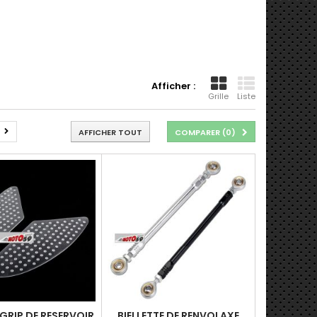
Afficher :
Grille
Liste
AFFICHER TOUT
COMPARER (
0
)
GRIP DE RESERVOIR
BIELLETTE DE RENVOI AXE