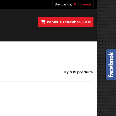
Bienvenue,
Connexion
Panier:
0
Produits
0,00 €
Il y a 19 produits.