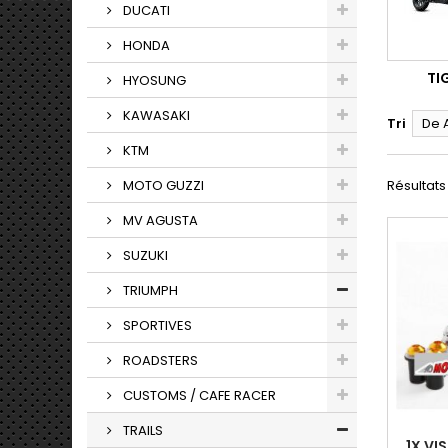
DUCATI
HONDA
TI
HYOSUNG
KAWASAKI
Tri
De 
KTM
MOTO GUZZI
Résultats 1
MV AGUSTA
SUZUKI
TRIUMPH
SPORTIVES
ROADSTERS
CUSTOMS / CAFE RACER
TRAILS
1X VI