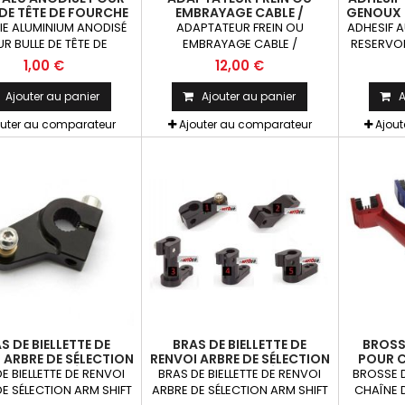
 DE TÊTE DE FOURCHE
EMBRAYAGE CABLE /
GENOUX 
S TOUS COLORIS 1
HYDRAULIQUE POUR LEVIERS
T
IE ALUMINIUM ANODISÉ
ADAPTATEUR FREIN OU
ADHESIF 
PIÈCE
ALU RACING COMP. PAZZO
R BULLE DE TÊTE DE
EMBRAYAGE CABLE /
RESERVOI
TITAX CHAFT PUIG RIZOMA
RCHE MOTOS TOUS
HYDRAULIQUE POUR LEVIERS
STOMPGRI
1,00 €
12,00 €
X1
S x1 8 coloris: Rouge,
ALU RACING COMPATIBLE
T
ange, Argent, Titanium,
PAZZO TITAX CHAFT PUIG
Ajouter au panier
Ajouter au panier
A
ir et VertKit= Vis M5x16
RIZOMA 1 pièce
crou caoutchouc fileté
outer au comparateur
Ajouter au comparateur
Ajou
ondelle La Pièce !!!
S DE BIELLETTE DE
BRAS DE BIELLETTE DE
BROSS
 ARBRE DE SÉLECTION
RENVOI ARBRE DE SÉLECTION
POUR C
IFT POUR SÉLECTEUR
ARM SHIFT POUR SÉLECTEUR
E BIELLETTE DE RENVOI
BRAS DE BIELLETTE DE RENVOI
BROSSE 
ESSE 11.5MM 22 DENTS
DE VITESSE 11.5MM 30 DENTS
E SÉLECTION ARM SHIFT
ARBRE DE SÉLECTION ARM SHIFT
CHAÎNE 