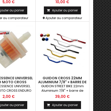
Bleu
FASHION DENIM COTON
5,00 €
10,00 €
jouter au panier
Ajouter au panier
ter au comparateur
Ajouter au comparateur
 ESSENCE UNIVERSEL
GUIDON CROSS 22MM
D MOTO CROSS
ALUMINIUM 7/8" + BARRE DE
ENDURO
RENFORT
A ESSENCE UNIVERSEL
GUIDON STREET BIKE 22mm
OTO CROSS ENDURO
Aluminium 7/8" + barre de
renfort
2,00 €
39,00 €
jouter au panier
Ajouter au panier