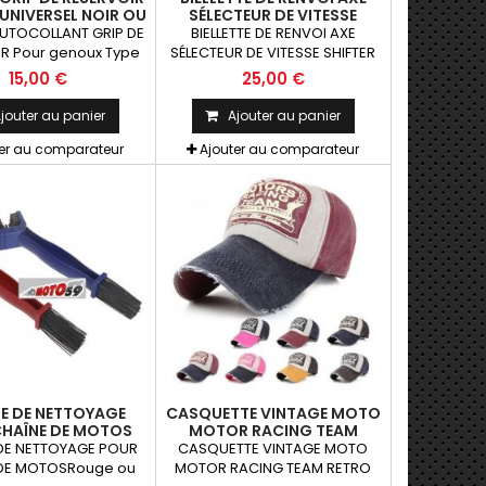
UNIVERSEL NOIR OU
SÉLECTEUR DE VITESSE
RANSPARENT
SHIFTER TIGE UNIVERSEL
AUTOCOLLANT GRIP DE
BIELLETTE DE RENVOI AXE
R Pour genoux Type
SÉLECTEUR DE VITESSE SHIFTER
P UNIVERSEL NOIR OU
TIGE UNIVERSEL
15,00 €
25,00 €
RANSPARENT
jouter au panier
Ajouter au panier
ter au comparateur
Ajouter au comparateur
E DE NETTOYAGE
CASQUETTE VINTAGE MOTO
HAÎNE DE MOTOS
MOTOR RACING TEAM
RETRO FASHION DENIM
DE NETTOYAGE POUR
CASQUETTE VINTAGE MOTO
COTON
DE MOTOSRouge ou
MOTOR RACING TEAM RETRO