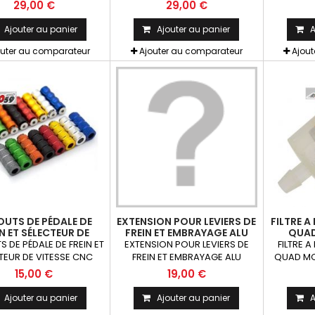
SÉLECTEUR DE VITESSE
POUR SÉLECTEUR DE
29,00 €
29,00 €
11.5mm 22 dents
VITESSE 11.5mm environ 30
DENTS
Ajouter au panier
Ajouter au panier
A
outer au comparateur
Ajouter au comparateur
Ajou
UTS DE PÉDALE DE
EXTENSION POUR LEVIERS DE
FILTRE A
N ET SÉLECTEUR DE
FREIN ET EMBRAYAGE ALU
QUA
ITESSE CNC M6
RACING CNC REPLIABLES
 DE PÉDALE DE FREIN ET
EXTENSION POUR LEVIERS DE
FILTRE 
EXTENSIBLES (LA PAIRE)
TEUR DE VITESSE CNC
FREIN ET EMBRAYAGE ALU
QUAD M
RACING CNC REPLIABLES
15,00 €
19,00 €
EXTENSIBLES (La paire) La
paire.
Ajouter au panier
Ajouter au panier
A