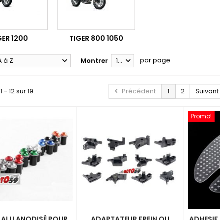
GER 1200
TIGER 800 1050
par page
A à Z
Montrer
12
 - 12 sur 19.
Précédent
1
2
Suivant
Promo!
S ALU ANODISÉ POUR
ADAPTATEUR FREIN OU
ADHESIF 