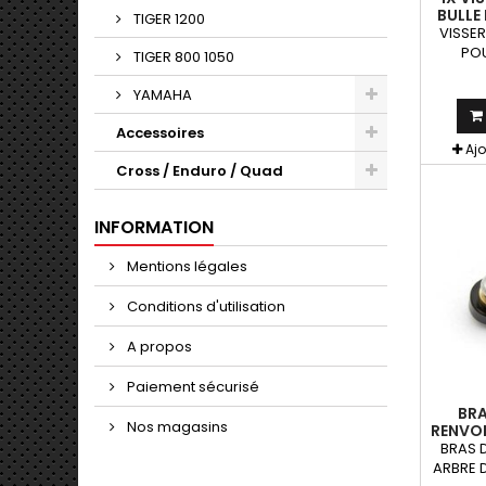
BULLE
TIGER 1200
MOTO
VISSER
POU
TIGER 800 1050
FOU
COLORI
YAMAHA
Bleu, Or
Or, No
Accessoires
alu + é
Aj
+ r
Cross / Enduro / Quad
INFORMATION
Mentions légales
Conditions d'utilisation
A propos
Paiement sécurisé
BRA
Nos magasins
RENVOI
ARM SH
BRAS D
DE VIT
ARBRE D