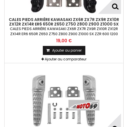
CALES PIEDS ARRIÈRE KAWASAKI ZX6R ZX7R ZX9R ZX10R
ZX12R ZX14R ER6 650R Z650 Z750 Z800 Z900 Z1000 SX
ZZR 600 1200 1400 NOIRS
CALES PIEDS ARRIÈRE KAWASAKI ZX6R ZX7R ZX9R ZX10R ZX12R
ZX14R ER6 650R Z650 Z750 Z800 Z900 Z1000 SX ZZR 600 1200
1400 NOIRS
19,00 €
Ajouter au panier
Ajouter au comparateur