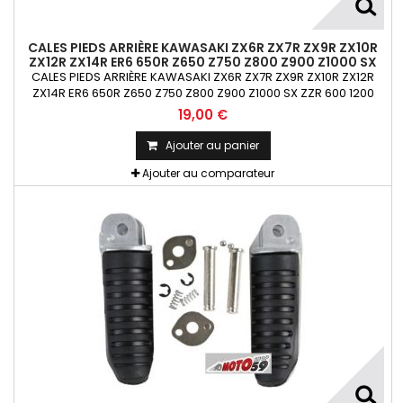
CALES PIEDS ARRIÈRE KAWASAKI ZX6R ZX7R ZX9R ZX10R
ZX12R ZX14R ER6 650R Z650 Z750 Z800 Z900 Z1000 SX
ZZR 600 1200 1400 VERSYS
CALES PIEDS ARRIÈRE KAWASAKI ZX6R ZX7R ZX9R ZX10R ZX12R
ZX14R ER6 650R Z650 Z750 Z800 Z900 Z1000 SX ZZR 600 1200
1400 VERSYS
19,00 €
Ajouter au panier
Ajouter au comparateur