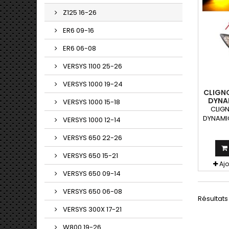
Z125 16-26
ER6 09-16
ER6 06-08
VERSYS 1100 25-26
VERSYS 1000 19-24
CLIGN
DYNA
VERSYS 1000 15-18
N
CLIGN
DYNAMI
VERSYS 1000 12-14
LED 
clign
VERSYS 650 22-26
peuven
toute
VERSYS 650 15-21
Aj
VERSYS 650 09-14
VERSYS 650 06-08
Résultats 
VERSYS 300X 17-21
W800 19-26