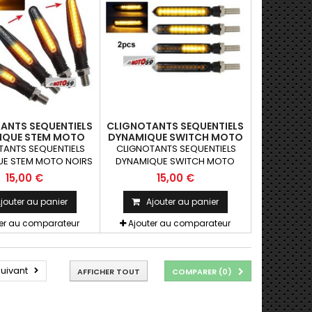
ANTS SEQUENTIELS
CLIGNOTANTS SEQUENTIELS
IQUE STEM MOTO
DYNAMIQUE SWITCH MOTO
RS LED ABS X2
NOIRS LEDS ABS X2
TANTS SEQUENTIELS
CLIGNOTANTS SEQUENTIELS
E STEM MOTO NOIRS
DYNAMIQUE SWITCH MOTO
S x2 pcs Paire de
NOIRS LED ABS x2 pcs Paire de
15,00 €
15,00 €
ants universels qui
clignotants universels qui
être adaptables sur
peuvent être adaptables sur
jouter au panier
Ajouter au panier
motos ou scooters
toutes motos ou scooters
ter au comparateur
Ajouter au comparateur
uivant
AFFICHER TOUT
COMPARER (
0
)