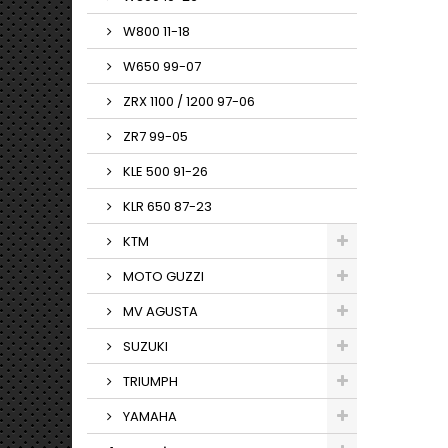
W800 11-18
W650 99-07
ZRX 1100 / 1200 97-06
ZR7 99-05
KLE 500 91-26
KLR 650 87-23
KTM
MOTO GUZZI
MV AGUSTA
SUZUKI
TRIUMPH
YAMAHA