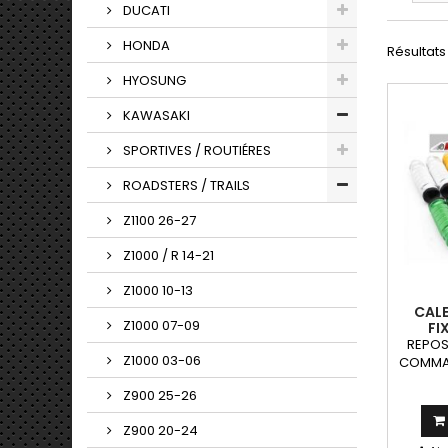
DUCATI
HONDA
Résultats 
HYOSUNG
KAWASAKI
SPORTIVES / ROUTIÉRES
ROADSTERS / TRAILS
Z1100 26-27
Z1000 / R 14-21
Z1000 10-13
CALE
Z1000 07-09
FI
REPOS
Z1000 03-06
COMMAN
motos
Z900 25-26
command
Z900 20-24