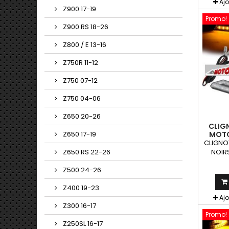
Aj
Z900 17-19
Promo!
Z900 RS 18-26
Z800 / E 13-16
Z750R 11-12
Z750 07-12
Z750 04-06
Z650 20-26
CLIG
MOTO
Z650 17-19
CLIGNO
NOIRS
Z650 RS 22-26
clign
Z500 24-26
peuven
toute
Z400 19-23
Aj
Z300 16-17
Promo!
Z250SL 16-17