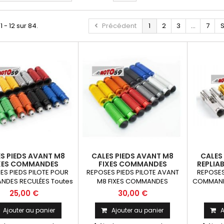
1 - 12 sur 84.
Précédent
1
2
3
...
7
S
S PIEDS AVANT M8
CALES PIEDS AVANT M8
CALES
XES COMMANDES
FIXES COMMANDES
REPLIA
RECULÉES 8MM
RECULÉES FULL GRIP 8MM
RE
ES PIEDS PILOTE POUR
REPOSES PIEDS PILOTE AVANT
REPOSES
DES RECULÉES Toutes
M8 FIXES COMMANDES
COMMANDE
 de piste ayant des
RECULÉES FULL GRIP 8mm La
motos 
25,00 €
30,00 €
es reculées La Paire
Paire
commande
Ajouter au panier
Ajouter au panier
A