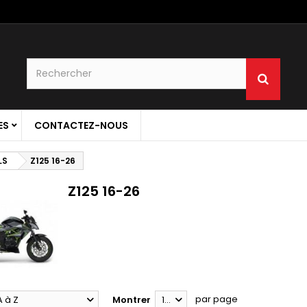
ES
CONTACTEZ-NOUS
LS
Z125 16-26
Z125 16-26
par page
A à Z
Montrer
12