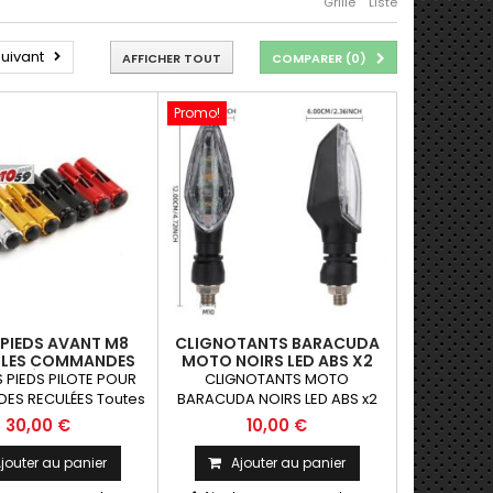
Grille
Liste
uivant
AFFICHER TOUT
COMPARER (
0
)
Promo!
 PIEDS AVANT M8
CLIGNOTANTS BARACUDA
BLES COMMANDES
MOTO NOIRS LED ABS X2
CULÉES 8MM
 PIEDS PILOTE POUR
CLIGNOTANTS MOTO
S RECULÉES Toutes
BARACUDA NOIRS LED ABS x2
de piste ayant des
Paire de clignotants universels
30,00 €
10,00 €
s reculées 8mm La
qui peuvent être adaptables
Paire
sur toutes motos ou scooters
jouter au panier
Ajouter au panier