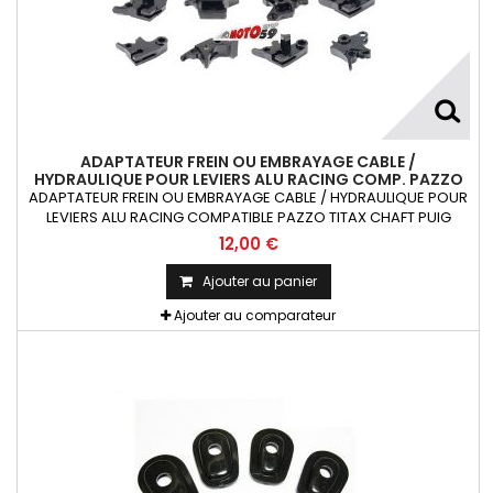
ADAPTATEUR FREIN OU EMBRAYAGE CABLE /
HYDRAULIQUE POUR LEVIERS ALU RACING COMP. PAZZO
TITAX CHAFT PUIG RIZOMA X1
ADAPTATEUR FREIN OU EMBRAYAGE CABLE / HYDRAULIQUE POUR
LEVIERS ALU RACING COMPATIBLE PAZZO TITAX CHAFT PUIG
RIZOMA 1 pièce
12,00 €
Ajouter au panier
Ajouter au comparateur