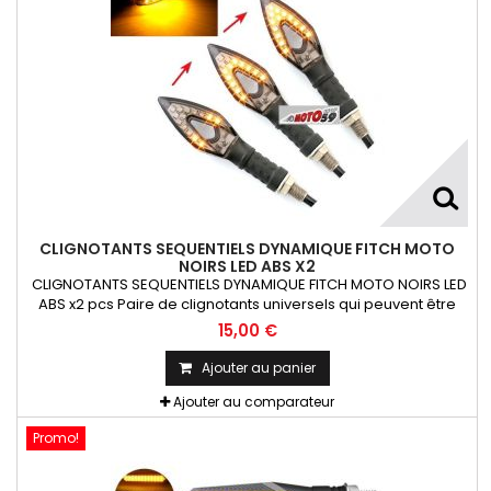
CLIGNOTANTS SEQUENTIELS DYNAMIQUE FITCH MOTO
NOIRS LED ABS X2
CLIGNOTANTS SEQUENTIELS DYNAMIQUE FITCH MOTO NOIRS LED
ABS x2 pcs Paire de clignotants universels qui peuvent être
adaptables sur toutes motos ou scooters
15,00 €
Ajouter au panier
Ajouter au comparateur
Promo!