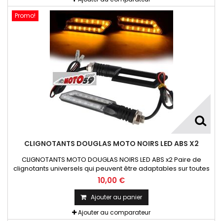
Promo!
CLIGNOTANTS DOUGLAS MOTO NOIRS LED ABS X2
CLIGNOTANTS MOTO DOUGLAS NOIRS LED ABS x2 Paire de
clignotants universels qui peuvent être adaptables sur toutes
motos ou scooters
10,00 €
Ajouter au panier
Ajouter au comparateur