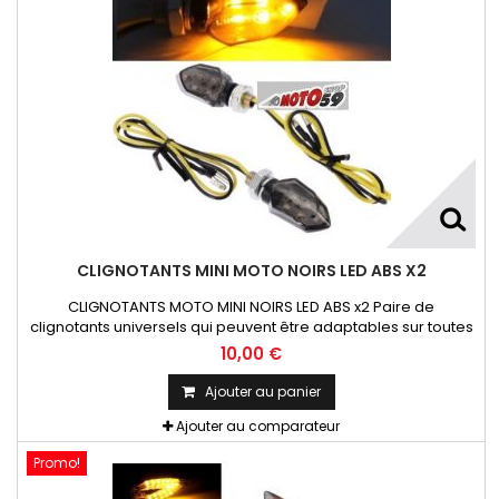
CLIGNOTANTS MINI MOTO NOIRS LED ABS X2
CLIGNOTANTS MOTO MINI NOIRS LED ABS x2 Paire de
clignotants universels qui peuvent être adaptables sur toutes
motos ou scooters
10,00 €
Ajouter au panier
Ajouter au comparateur
Promo!