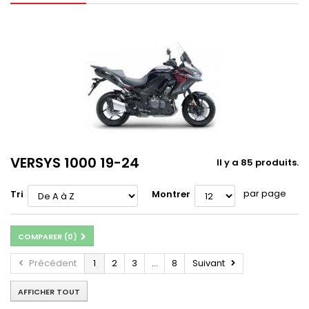
VERSYS 1000 19-24
Il y a 85 produits.
par page
Tri
Montrer
COMPARER (
0
)
Précédent
1
2
3
...
8
Suivant
AFFICHER TOUT