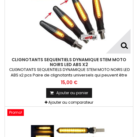
CLIGNOTANTS SEQUENTIELS DYNAMIQUE STEM MOTO
NOIRS LED ABS X2
CLIGNOTANTS SEQUENTIELS DYNAMIQUE STEM MOTO NOIRS LED
ABS x2 pcs Paire de clignotants universels qui peuvent être
adaptables sur toutes motos ou scooters
15,00 €
Ajouter au panier
Ajouter au comparateur
Promo!