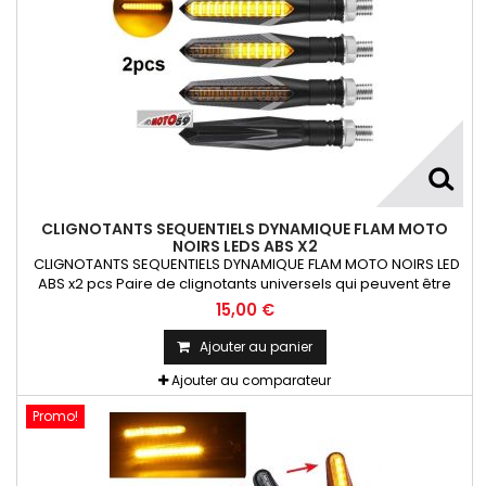
CLIGNOTANTS SEQUENTIELS DYNAMIQUE FLAM MOTO
NOIRS LEDS ABS X2
CLIGNOTANTS SEQUENTIELS DYNAMIQUE FLAM MOTO NOIRS LED
ABS x2 pcs Paire de clignotants universels qui peuvent être
adaptables sur toutes motos ou scooters
15,00 €
Ajouter au panier
Ajouter au comparateur
Promo!