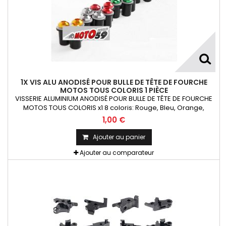
1X VIS ALU ANODISÉ POUR BULLE DE TÊTE DE FOURCHE
MOTOS TOUS COLORIS 1 PIÈCE
VISSERIE ALUMINIUM ANODISÉ POUR BULLE DE TÊTE DE FOURCHE
MOTOS TOUS COLORIS x1 8 coloris: Rouge, Bleu, Orange,
Argent, Titanium, Or, Noir et VertKit= Vis M5x16 alu + écrou
1,00 €
caoutchouc fileté + rondelle La Pièce !!!
Ajouter au panier
Ajouter au comparateur