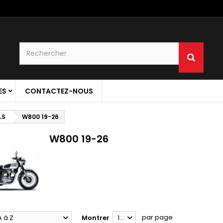
ES
CONTACTEZ-NOUS
LS
W800 19-26
W800 19-26
par page
A à Z
Montrer
12