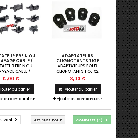
ATEUR FREIN OU
ADAPTATEURS
AYAGE CABLE /
CLIGNOTANTS TIGE
IQUE POUR LEVIERS
KAWASAKI X2
TATEUR FREIN OU
ADAPTATEURS POUR
CING COMP. PAZZO
RAYAGE CABLE /
CLIGNOTANTS TIGE X2
HAFT PUIG RIZOMA
IQUE POUR LEVIERS
12,00 €
8,00 €
X1
ACING COMPATIBLE
TITAX CHAFT PUIG
jouter au panier
Ajouter au panier
ZOMA 1 pièce
ter au comparateur
Ajouter au comparateur
uivant
AFFICHER TOUT
COMPARER (
0
)