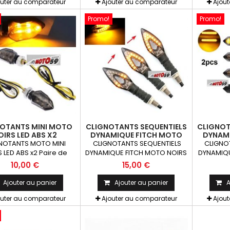
outer au comparateur
Ajouter au comparateur
Ajou
Promo!
Promo!
OTANTS MINI MOTO
CLIGNOTANTS SEQUENTIELS
CLIGNOT
OIRS LED ABS X2
DYNAMIQUE FITCH MOTO
DYNAM
NOIRS LED ABS X2
NOIR
NOTANTS MOTO MINI
CLIGNOTANTS SEQUENTIELS
CLIGNO
 LED ABS x2 Paire de
DYNAMIQUE FITCH MOTO NOIRS
DYNAMIQU
otants universels qui
LED ABS x2 pcs Paire de
LED AB
10,00 €
15,00 €
t être adaptables sur
clignotants universels qui
clignot
s motos ou scooters
peuvent être adaptables sur
peuvent 
Ajouter au panier
Ajouter au panier
A
toutes motos ou scooters
toutes 
outer au comparateur
Ajouter au comparateur
Ajou