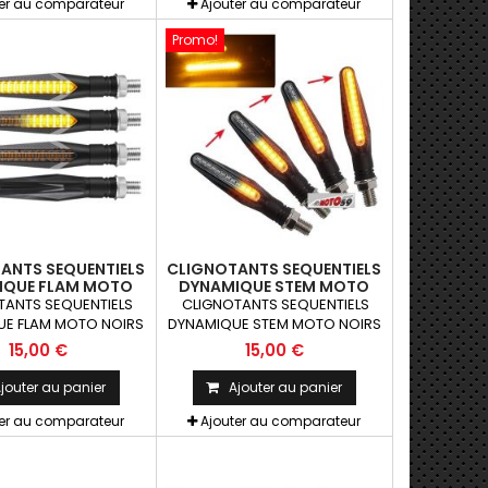
ter au comparateur
Ajouter au comparateur
Promo!
ANTS SEQUENTIELS
CLIGNOTANTS SEQUENTIELS
IQUE FLAM MOTO
DYNAMIQUE STEM MOTO
S LEDS ABS X2
NOIRS LED ABS X2
TANTS SEQUENTIELS
CLIGNOTANTS SEQUENTIELS
E FLAM MOTO NOIRS
DYNAMIQUE STEM MOTO NOIRS
S x2 pcs Paire de
LED ABS x2 pcs Paire de
15,00 €
15,00 €
ants universels qui
clignotants universels qui
être adaptables sur
peuvent être adaptables sur
jouter au panier
Ajouter au panier
motos ou scooters
toutes motos ou scooters
ter au comparateur
Ajouter au comparateur