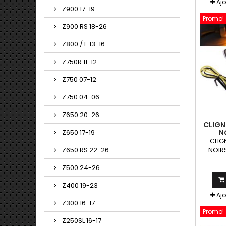
Aj
Z900 17-19
Promo!
Z900 RS 18-26
Z800 / E 13-16
Z750R 11-12
Z750 07-12
Z750 04-06
Z650 20-26
CLIGN
N
Z650 17-19
CLIG
NOIRS
Z650 RS 22-26
clign
Z500 24-26
peuven
toute
Z400 19-23
Aj
Z300 16-17
Promo!
Z250SL 16-17