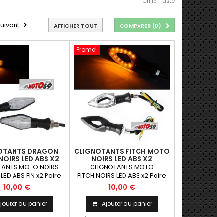
Grille
Liste
uivant
AFFICHER TOUT
COMPARER (
0
)
Promo!
OTANTS DRAGON
CLIGNOTANTS FITCH MOTO
OIRS LED ABS X2
NOIRS LED ABS X2
TANTS MOTO NOIRS
CLIGNOTANTS MOTO
ED ABS FIN x2 Paire
FITCH NOIRS LED ABS x2 Paire
tants universels qui
de clignotants universels qui
10,00 €
10,00 €
être adaptables sur
peuvent être adaptables sur
motos ou scooters
toutes motos ou scooters
jouter au panier
Ajouter au panier