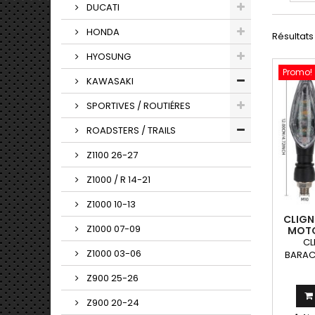
DUCATI
HONDA
Résultats 
HYOSUNG
Promo!
KAWASAKI
SPORTIVES / ROUTIÉRES
ROADSTERS / TRAILS
Z1100 26-27
Z1000 / R 14-21
Z1000 10-13
CLIG
Z1000 07-09
MOTO
CL
Z1000 03-06
BARAC
Paire de
Z900 25-26
qui pe
sur to
Z900 20-24