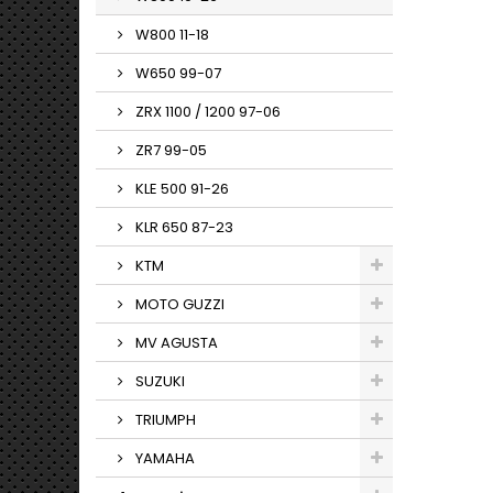
W800 11-18
W650 99-07
ZRX 1100 / 1200 97-06
ZR7 99-05
KLE 500 91-26
KLR 650 87-23
KTM
MOTO GUZZI
MV AGUSTA
SUZUKI
TRIUMPH
YAMAHA