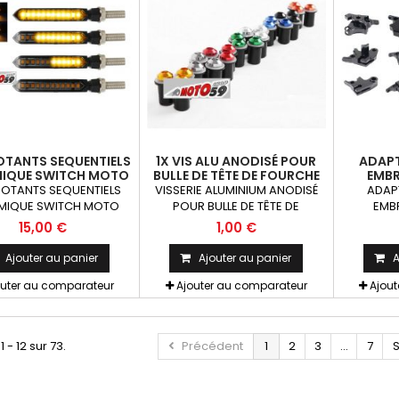
OTANTS SEQUENTIELS
1X VIS ALU ANODISÉ POUR
ADAPT
IQUE SWITCH MOTO
BULLE DE TÊTE DE FOURCHE
EMBR
IRS LEDS ABS X2
MOTOS TOUS COLORIS 1
HYDRAUL
OTANTS SEQUENTIELS
VISSERIE ALUMINIUM ANODISÉ
ADAP
PIÈCE
ALU RA
MIQUE SWITCH MOTO
POUR BULLE DE TÊTE DE
EMB
TITAX C
ED ABS x2 pcs Paire de
FOURCHE MOTOS TOUS
HYDRAUL
15,00 €
1,00 €
otants universels qui
COLORIS x1 8 coloris: Rouge,
ALU R
t être adaptables sur
Bleu, Orange, Argent, Titanium,
PAZZO 
Ajouter au panier
Ajouter au panier
A
s motos ou scooters
Or, Noir et VertKit= Vis M5x16
RI
outer au comparateur
alu + écrou caoutchouc fileté
Ajouter au comparateur
Ajou
+ rondelle La Pièce !!!
1 - 12 sur 73.
Précédent
1
2
3
...
7
S