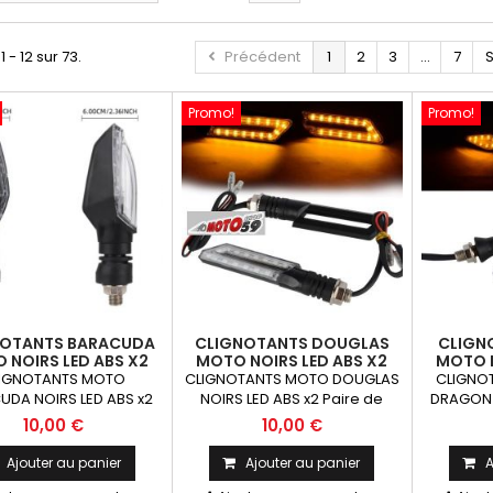
1 - 12 sur 73.
Précédent
1
2
3
...
7
S
Promo!
Promo!
NOTANTS BARACUDA
CLIGNOTANTS DOUGLAS
CLIGN
 NOIRS LED ABS X2
MOTO NOIRS LED ABS X2
MOTO N
IGNOTANTS MOTO
CLIGNOTANTS MOTO DOUGLAS
CLIGNO
UDA NOIRS LED ABS x2
NOIRS LED ABS x2 Paire de
DRAGON L
 clignotants universels
clignotants universels qui
de cligno
10,00 €
10,00 €
uvent être adaptables
peuvent être adaptables sur
peuvent 
utes motos ou scooters
toutes motos ou scooters
toutes 
Ajouter au panier
Ajouter au panier
A