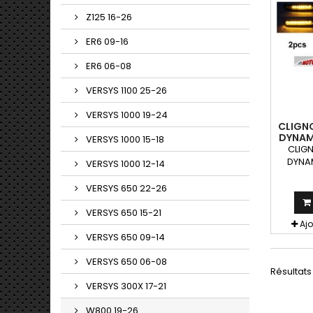
Z125 16-26
ER6 09-16
ER6 06-08
VERSYS 1100 25-26
VERSYS 1000 19-24
CLIGN
DYNAM
VERSYS 1000 15-18
NO
CLIGN
DYNA
VERSYS 1000 12-14
NOIRS L
clign
VERSYS 650 22-26
peuven
toute
VERSYS 650 15-21
Aj
VERSYS 650 09-14
VERSYS 650 06-08
Résultats 
VERSYS 300X 17-21
W800 19-26