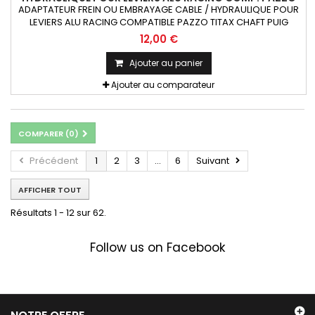
TITAX CHAFT PUIG RIZOMA X1
ADAPTATEUR FREIN OU EMBRAYAGE CABLE / HYDRAULIQUE POUR
LEVIERS ALU RACING COMPATIBLE PAZZO TITAX CHAFT PUIG
RIZOMA 1 pièce
12,00 €
Ajouter au panier
Ajouter au comparateur
COMPARER (
0
)
Précédent
1
2
3
...
6
Suivant
AFFICHER TOUT
Résultats 1 - 12 sur 62.
Follow us on Facebook