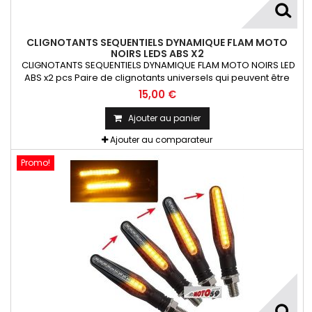
CLIGNOTANTS SEQUENTIELS DYNAMIQUE FLAM MOTO
NOIRS LEDS ABS X2
CLIGNOTANTS SEQUENTIELS DYNAMIQUE FLAM MOTO NOIRS LED
ABS x2 pcs Paire de clignotants universels qui peuvent être
adaptables sur toutes motos ou scooters
15,00 €
Ajouter au panier
Ajouter au comparateur
Promo!