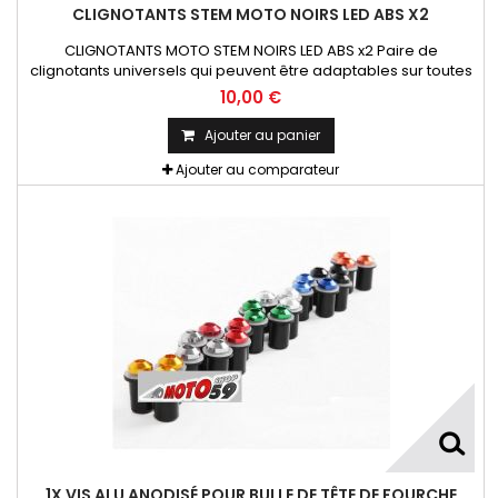
CLIGNOTANTS STEM MOTO NOIRS LED ABS X2
CLIGNOTANTS MOTO STEM NOIRS LED ABS x2 Paire de
clignotants universels qui peuvent être adaptables sur toutes
motos ou scooters
10,00 €
Ajouter au panier
Ajouter au comparateur
1X VIS ALU ANODISÉ POUR BULLE DE TÊTE DE FOURCHE