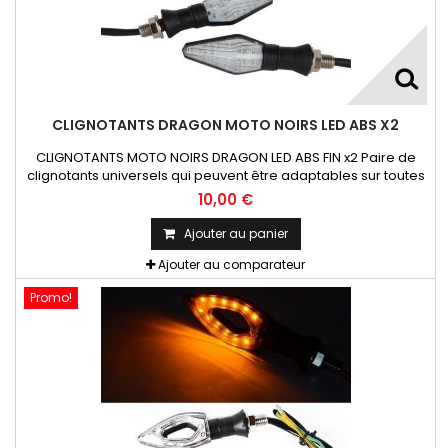
CLIGNOTANTS DRAGON MOTO NOIRS LED ABS X2
CLIGNOTANTS MOTO NOIRS DRAGON LED ABS FIN x2 Paire de
clignotants universels qui peuvent être adaptables sur toutes
motos ou scooters
10,00 €
Ajouter au panier
Ajouter au comparateur
Promo!