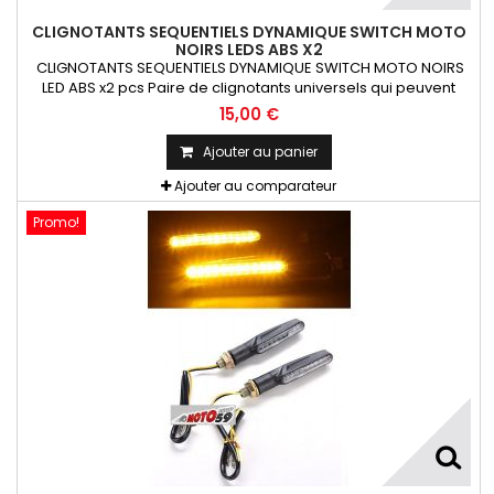
CLIGNOTANTS SEQUENTIELS DYNAMIQUE SWITCH MOTO
NOIRS LEDS ABS X2
CLIGNOTANTS SEQUENTIELS DYNAMIQUE SWITCH MOTO NOIRS
LED ABS x2 pcs Paire de clignotants universels qui peuvent
être adaptables sur toutes motos ou scooters
15,00 €
Ajouter au panier
Ajouter au comparateur
Promo!