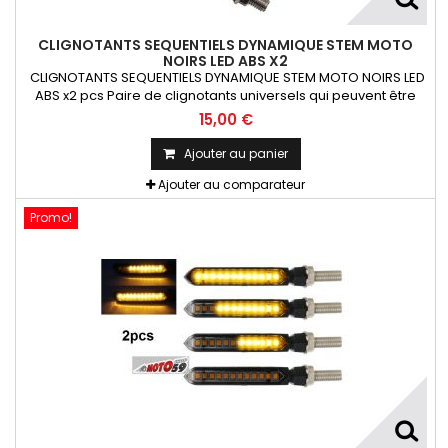
CLIGNOTANTS SEQUENTIELS DYNAMIQUE STEM MOTO
NOIRS LED ABS X2
CLIGNOTANTS SEQUENTIELS DYNAMIQUE STEM MOTO NOIRS LED
ABS x2 pcs Paire de clignotants universels qui peuvent être
adaptables sur toutes motos ou scooters
15,00 €
Ajouter au panier
Ajouter au comparateur
Promo!