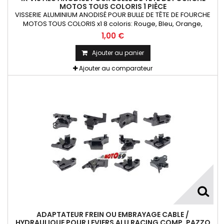
MOTOS TOUS COLORIS 1 PIÈCE
VISSERIE ALUMINIUM ANODISÉ POUR BULLE DE TÊTE DE FOURCHE
MOTOS TOUS COLORIS x1 8 coloris: Rouge, Bleu, Orange,
Argent, Titanium, Or, Noir et VertKit= Vis M5x16 alu + écrou
1,00 €
caoutchouc fileté + rondelle La Pièce !!!
Ajouter au panier
Ajouter au comparateur
ADAPTATEUR FREIN OU EMBRAYAGE CABLE /
HYDRAULIQUE POUR LEVIERS ALU RACING COMP. PAZZO