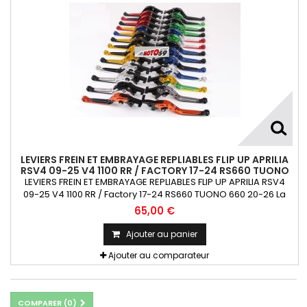
LEVIERS FREIN ET EMBRAYAGE REPLIABLES FLIP UP APRILIA
RSV4 09-25 V4 1100 RR / FACTORY 17-24 RS660 TUONO
660 20-26
LEVIERS FREIN ET EMBRAYAGE REPLIABLES FLIP UP APRILIA RSV4
09-25 V4 1100 RR / Factory 17-24 RS660 TUONO 660 20-26 La
paire. Indiquer le coloris de chaque éléments dans
65,00 €
commentaires au moment de la commande.
Ajouter au panier
Ajouter au comparateur
COMPARER (
0
)