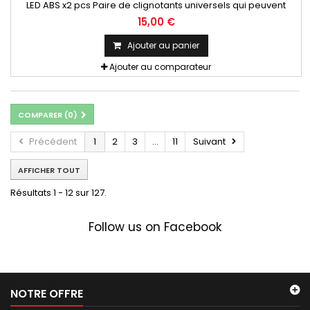
LED ABS x2 pcs Paire de clignotants universels qui peuvent
être adaptables sur toutes motos ou scooters
15,00 €
Ajouter au panier
Ajouter au comparateur
COMPARER (
0
)
Précédent
1
2
3
...
11
Suivant
AFFICHER TOUT
Résultats 1 - 12 sur 127.
Follow us on Facebook
NOTRE OFFRE