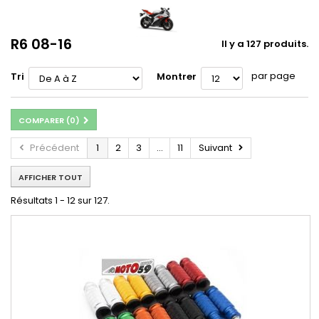
R6 08-16
Il y a 127 produits.
par page
Tri
Montrer
COMPARER (
0
)
Précédent
1
2
3
...
11
Suivant
AFFICHER TOUT
Résultats 1 - 12 sur 127.