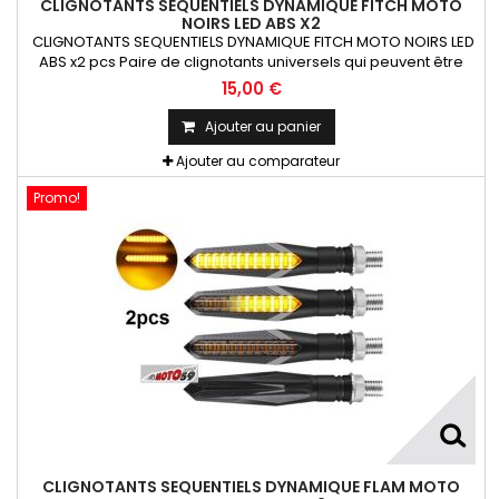
CLIGNOTANTS SEQUENTIELS DYNAMIQUE FITCH MOTO
NOIRS LED ABS X2
CLIGNOTANTS SEQUENTIELS DYNAMIQUE FITCH MOTO NOIRS LED
ABS x2 pcs Paire de clignotants universels qui peuvent être
adaptables sur toutes motos ou scooters
15,00 €
Ajouter au panier
Ajouter au comparateur
Promo!
CLIGNOTANTS SEQUENTIELS DYNAMIQUE FLAM MOTO