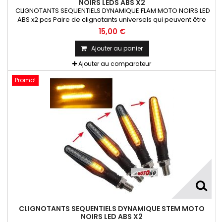
NOIRS LEDS ABS X2
CLIGNOTANTS SEQUENTIELS DYNAMIQUE FLAM MOTO NOIRS LED
ABS x2 pcs Paire de clignotants universels qui peuvent être
adaptables sur toutes motos ou scooters
15,00 €
Ajouter au panier
Ajouter au comparateur
Promo!
CLIGNOTANTS SEQUENTIELS DYNAMIQUE STEM MOTO
NOIRS LED ABS X2