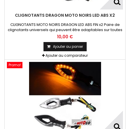
CLIGNOTANTS DRAGON MOTO NOIRS LED ABS X2
CLIGNOTANTS MOTO NOIRS DRAGON LED ABS FIN x2 Paire de
clignotants universels qui peuvent être adaptables sur toutes
motos ou scooters
10,00 €
Ajouter au panier
Ajouter au comparateur
Promo!