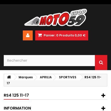
Panier:
0
Produits
0,00 €
Marques
APRILIA
SPORTIVES
RS4 125 11-
17
RS4 125 11-17
INFORMATION