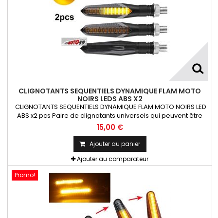
CLIGNOTANTS SEQUENTIELS DYNAMIQUE FLAM MOTO
NOIRS LEDS ABS X2
CLIGNOTANTS SEQUENTIELS DYNAMIQUE FLAM MOTO NOIRS LED
ABS x2 pcs Paire de clignotants universels qui peuvent être
adaptables sur toutes motos ou scooters
15,00 €
Ajouter au panier
Ajouter au comparateur
Promo!