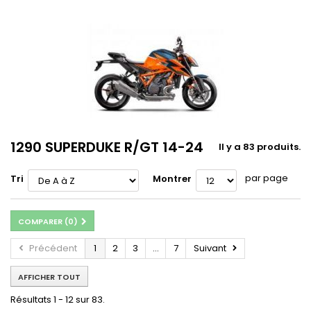
1290 SUPERDUKE R/GT 14-24
Il y a 83 produits.
par page
Tri
Montrer
COMPARER (
0
)
Précédent
1
2
3
...
7
Suivant
AFFICHER TOUT
Résultats 1 - 12 sur 83.