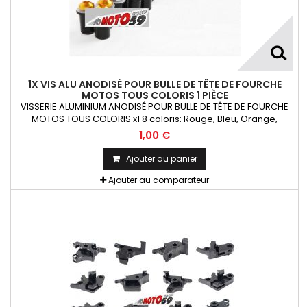
1X VIS ALU ANODISÉ POUR BULLE DE TÊTE DE FOURCHE
MOTOS TOUS COLORIS 1 PIÈCE
VISSERIE ALUMINIUM ANODISÉ POUR BULLE DE TÊTE DE FOURCHE
MOTOS TOUS COLORIS x1 8 coloris: Rouge, Bleu, Orange,
Argent, Titanium, Or, Noir et VertKit= Vis M5x16 alu + écrou
1,00 €
caoutchouc fileté + rondelle La Pièce !!!
Ajouter au panier
Ajouter au comparateur