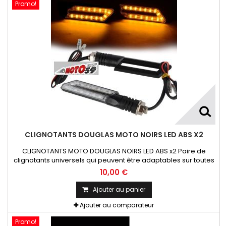
Promo!
CLIGNOTANTS DOUGLAS MOTO NOIRS LED ABS X2
CLIGNOTANTS MOTO DOUGLAS NOIRS LED ABS x2 Paire de
clignotants universels qui peuvent être adaptables sur toutes
motos ou scooters
10,00 €
Ajouter au panier
Ajouter au comparateur
Promo!