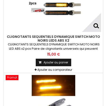
CLIGNOTANTS SEQUENTIELS DYNAMIQUE SWITCH MOTO
NOIRS LEDS ABS X2
CLIGNOTANTS SEQUENTIELS DYNAMIQUE SWITCH MOTO NOIRS
LED ABS x2 pcs Paire de clignotants universels qui peuvent
être adaptables sur toutes motos ou scooters
15,00 €
Ajouter au panier
Ajouter au comparateur
Promo!