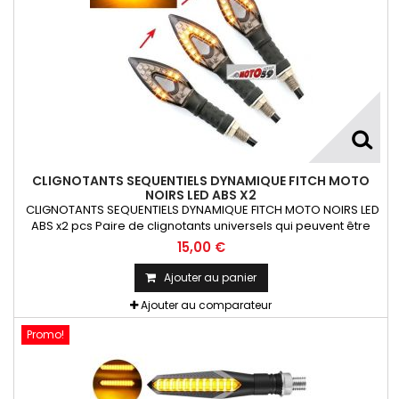
CLIGNOTANTS SEQUENTIELS DYNAMIQUE FITCH MOTO
NOIRS LED ABS X2
CLIGNOTANTS SEQUENTIELS DYNAMIQUE FITCH MOTO NOIRS LED
ABS x2 pcs Paire de clignotants universels qui peuvent être
adaptables sur toutes motos ou scooters
15,00 €
Ajouter au panier
Ajouter au comparateur
Promo!