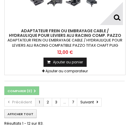
ADAPTATEUR FREIN OU EMBRAYAGE CABLE /
HYDRAULIQUE POUR LEVIERS ALU RACING COMP. PAZZO
TITAX CHAFT PUIG RIZOMA X1
ADAPTATEUR FREIN OU EMBRAYAGE CABLE / HYDRAULIQUE POUR
LEVIERS ALU RACING COMPATIBLE PAZZO TITAX CHAFT PUIG
RIZOMA 1 pièce
12,00 €
Ajouter au panier
Ajouter au comparateur
COMPARER (
0
)
Précédent
1
2
3
...
7
Suivant
AFFICHER TOUT
Résultats 1 - 12 sur 83.