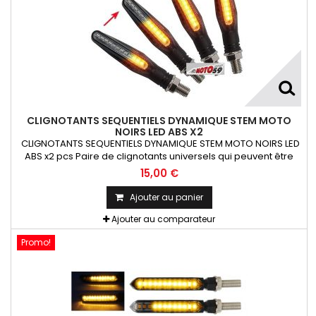
CLIGNOTANTS SEQUENTIELS DYNAMIQUE STEM MOTO
NOIRS LED ABS X2
CLIGNOTANTS SEQUENTIELS DYNAMIQUE STEM MOTO NOIRS LED
ABS x2 pcs Paire de clignotants universels qui peuvent être
adaptables sur toutes motos ou scooters
15,00 €
Ajouter au panier
Ajouter au comparateur
Promo!