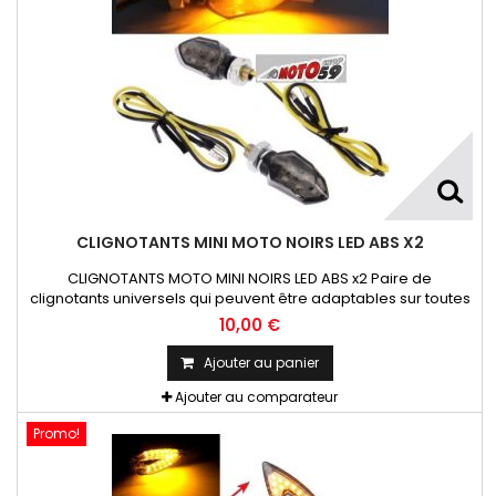
CLIGNOTANTS MINI MOTO NOIRS LED ABS X2
CLIGNOTANTS MOTO MINI NOIRS LED ABS x2 Paire de
clignotants universels qui peuvent être adaptables sur toutes
motos ou scooters
10,00 €
Ajouter au panier
Ajouter au comparateur
Promo!