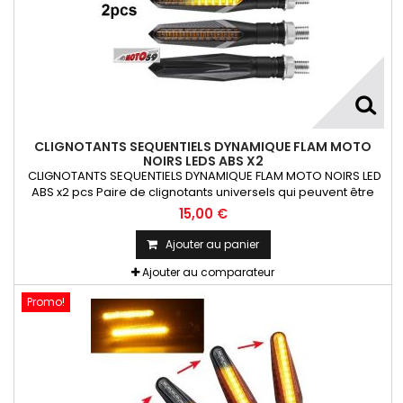
CLIGNOTANTS SEQUENTIELS DYNAMIQUE FLAM MOTO
NOIRS LEDS ABS X2
CLIGNOTANTS SEQUENTIELS DYNAMIQUE FLAM MOTO NOIRS LED
ABS x2 pcs Paire de clignotants universels qui peuvent être
adaptables sur toutes motos ou scooters
15,00 €
Ajouter au panier
Ajouter au comparateur
Promo!