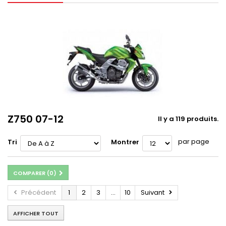
Z750 07-12
Il y a 119 produits.
par page
Tri
Montrer
COMPARER (
0
)
Précédent
1
2
3
...
10
Suivant
AFFICHER TOUT