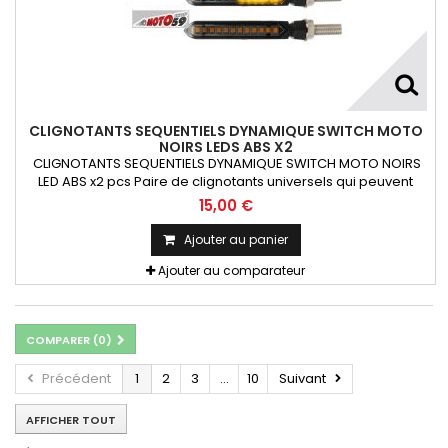
CLIGNOTANTS SEQUENTIELS DYNAMIQUE SWITCH MOTO
NOIRS LEDS ABS X2
CLIGNOTANTS SEQUENTIELS DYNAMIQUE SWITCH MOTO NOIRS
LED ABS x2 pcs Paire de clignotants universels qui peuvent
être adaptables sur toutes motos ou scooters
15,00 €
Ajouter au panier
Ajouter au comparateur
COMPARER (
0
)
Précédent
1
2
3
...
10
Suivant
AFFICHER TOUT