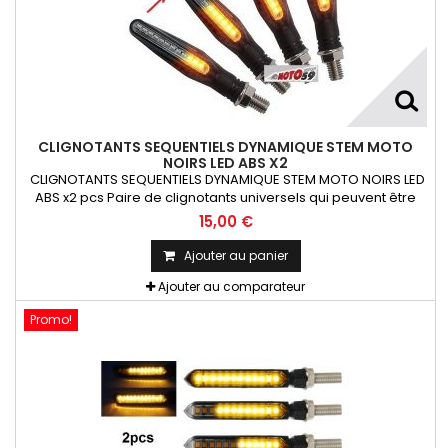
CLIGNOTANTS SEQUENTIELS DYNAMIQUE STEM MOTO
NOIRS LED ABS X2
CLIGNOTANTS SEQUENTIELS DYNAMIQUE STEM MOTO NOIRS LED
ABS x2 pcs Paire de clignotants universels qui peuvent être
adaptables sur toutes motos ou scooters
15,00 €
Ajouter au panier
Ajouter au comparateur
Promo!