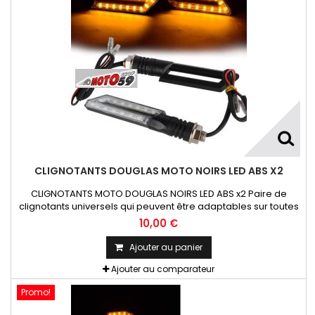
CLIGNOTANTS DOUGLAS MOTO NOIRS LED ABS X2
CLIGNOTANTS MOTO DOUGLAS NOIRS LED ABS x2 Paire de
clignotants universels qui peuvent être adaptables sur toutes
motos ou scooters
10,00 €
Ajouter au panier
Ajouter au comparateur
Promo!