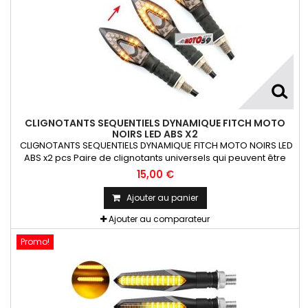
CLIGNOTANTS SEQUENTIELS DYNAMIQUE FITCH MOTO
NOIRS LED ABS X2
CLIGNOTANTS SEQUENTIELS DYNAMIQUE FITCH MOTO NOIRS LED
ABS x2 pcs Paire de clignotants universels qui peuvent être
adaptables sur toutes motos ou scooters
15,00 €
Ajouter au panier
Ajouter au comparateur
Promo!