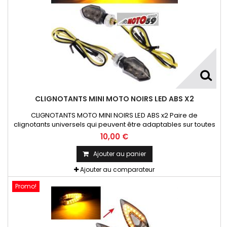
CLIGNOTANTS MINI MOTO NOIRS LED ABS X2
CLIGNOTANTS MOTO MINI NOIRS LED ABS x2 Paire de
clignotants universels qui peuvent être adaptables sur toutes
motos ou scooters
10,00 €
Ajouter au panier
Ajouter au comparateur
Promo!