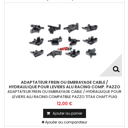
ADAPTATEUR FREIN OU EMBRAYAGE CABLE /
HYDRAULIQUE POUR LEVIERS ALU RACING COMP. PAZZO
TITAX CHAFT PUIG RIZOMA X1
ADAPTATEUR FREIN OU EMBRAYAGE CABLE / HYDRAULIQUE POUR
LEVIERS ALU RACING COMPATIBLE PAZZO TITAX CHAFT PUIG
RIZOMA 1 pièce
12,00 €
Ajouter au panier
Ajouter au comparateur