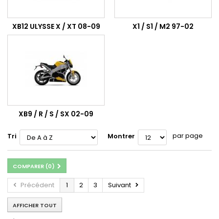
XB12 ULYSSE X / XT 08-09
X1 / S1 / M2 97-02
XB9 / R / S / SX 02-09
par page
Tri
Montrer
COMPARER (
0
)
Précédent
1
2
3
Suivant
AFFICHER TOUT