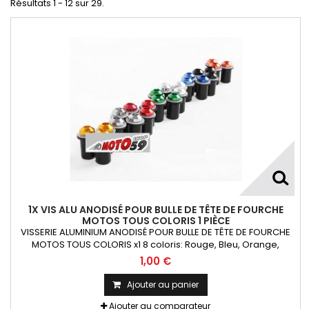
Résultats 1 - 12 sur 29.
1X VIS ALU ANODISÉ POUR BULLE DE TÊTE DE FOURCHE
MOTOS TOUS COLORIS 1 PIÈCE
VISSERIE ALUMINIUM ANODISÉ POUR BULLE DE TÊTE DE FOURCHE
MOTOS TOUS COLORIS x1 8 coloris: Rouge, Bleu, Orange,
Argent, Titanium, Or, Noir et VertKit= Vis M5x16 alu + écrou
1,00 €
caoutchouc fileté + rondelle La Pièce !!!
Ajouter au panier
Ajouter au comparateur