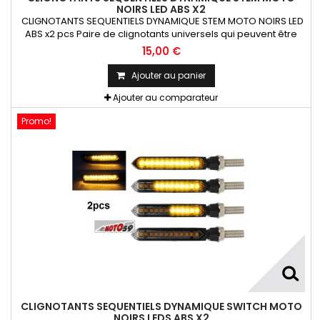
NOIRS LED ABS X2
CLIGNOTANTS SEQUENTIELS DYNAMIQUE STEM MOTO NOIRS LED
ABS x2 pcs Paire de clignotants universels qui peuvent être
adaptables sur toutes motos ou scooters
15,00 €
Ajouter au panier
Ajouter au comparateur
Promo!
CLIGNOTANTS SEQUENTIELS DYNAMIQUE SWITCH MOTO
NOIRS LEDS ABS X2