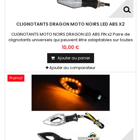
CLIGNOTANTS DRAGON MOTO NOIRS LED ABS X2
CLIGNOTANTS MOTO NOIRS DRAGON LED ABS FIN x2 Paire de
clignotants universels qui peuvent être adaptables sur toutes
motos ou scooters
10,00 €
Ajouter au panier
Ajouter au comparateur
Promo!