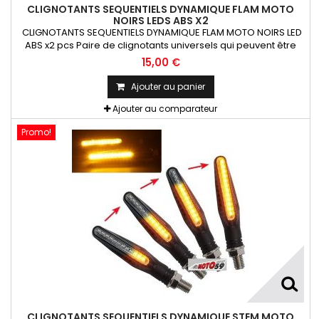
CLIGNOTANTS SEQUENTIELS DYNAMIQUE FLAM MOTO
NOIRS LEDS ABS X2
CLIGNOTANTS SEQUENTIELS DYNAMIQUE FLAM MOTO NOIRS LED
ABS x2 pcs Paire de clignotants universels qui peuvent être
adaptables sur toutes motos ou scooters
15,00 €
Ajouter au panier
Ajouter au comparateur
Promo!
CLIGNOTANTS SEQUENTIELS DYNAMIQUE STEM MOTO