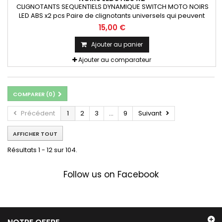
CLIGNOTANTS SEQUENTIELS DYNAMIQUE SWITCH MOTO NOIRS
LED ABS x2 pcs Paire de clignotants universels qui peuvent
être adaptables sur toutes motos ou scooters
15,00 €
Ajouter au panier
Ajouter au comparateur
COMPARER (
0
)
Précédent
1
2
3
...
9
Suivant
AFFICHER TOUT
Résultats 1 - 12 sur 104.
Follow us on Facebook