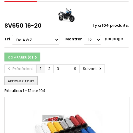
SV650 16-20
Il y a 104 produits.
par page
Tri
Montrer
COMPARER (
0
)
Précédent
1
2
3
...
9
Suivant
AFFICHER TOUT
Résultats 1 - 12 sur 104.