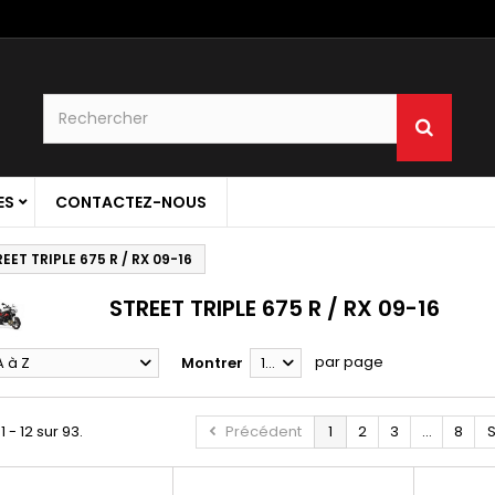
ES
CONTACTEZ-NOUS
EET TRIPLE 675 R / RX 09-16
STREET TRIPLE 675 R / RX 09-16
par page
A à Z
Montrer
12
1 - 12 sur 93.
Précédent
1
2
3
...
8
S