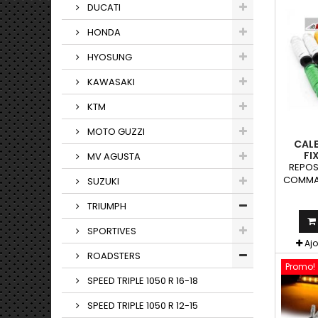
DUCATI
HONDA
HYOSUNG
KAWASAKI
KTM
MOTO GUZZI
CALE
FI
MV AGUSTA
REPOS
COMMAN
SUZUKI
motos
command
TRIUMPH
SPORTIVES
Aj
ROADSTERS
Promo!
SPEED TRIPLE 1050 R 16-18
SPEED TRIPLE 1050 R 12-15