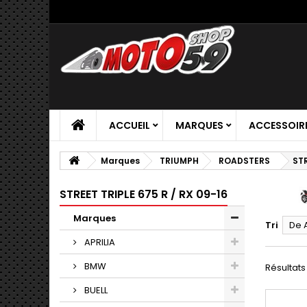
ACCUEIL
MARQUES
ACCESSOIR
Marques
TRIUMPH
ROADSTERS
STR
STREET TRIPLE 675 R / RX 09-16
Marques
Tri
De 
APRILIA
BMW
Résultats 
BUELL