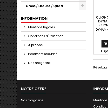
Cross / Enduro / Quad
CLIGN
INFORMATION
DYNA
N
CLIGN
Mentions légales
DYNAMI
LED 
Conditions d'utilisation
clign
peuven
A propos
toute
Aj
Paiement sécurisé
Nos magasins
Résultats 
NOTRE OFFRE
INFORM
Nos magasins
Mentions
Conditions