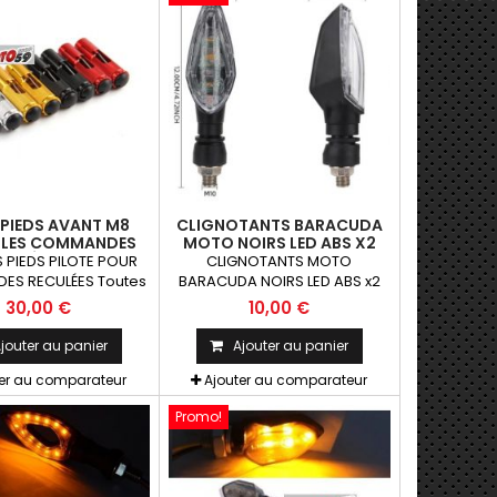
 PIEDS AVANT M8
CLIGNOTANTS BARACUDA
BLES COMMANDES
MOTO NOIRS LED ABS X2
CULÉES 8MM
 PIEDS PILOTE POUR
CLIGNOTANTS MOTO
S RECULÉES Toutes
BARACUDA NOIRS LED ABS x2
de piste ayant des
Paire de clignotants universels
30,00 €
10,00 €
s reculées 8mm La
qui peuvent être adaptables
Paire
sur toutes motos ou scooters
jouter au panier
Ajouter au panier
ter au comparateur
Ajouter au comparateur
Promo!