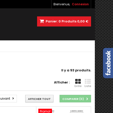
Bienvenue,
Connexion
Panier:
0
Produits
0,00 €
Il y a 93 produits.
Afficher :
Grille
Liste
uivant
AFFICHER TOUT
COMPARER (
0
)
Promo!