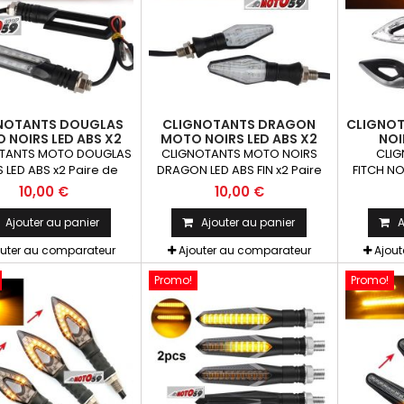
NOTANTS DOUGLAS
CLIGNOTANTS DRAGON
CLIGNOT
 NOIRS LED ABS X2
MOTO NOIRS LED ABS X2
NOI
TANTS MOTO DOUGLAS
CLIGNOTANTS MOTO NOIRS
CLI
 LED ABS x2 Paire de
DRAGON LED ABS FIN x2 Paire
FITCH NO
otants universels qui
de clignotants universels qui
de cligno
10,00 €
10,00 €
t être adaptables sur
peuvent être adaptables sur
peuvent 
s motos ou scooters
toutes motos ou scooters
toutes 
Ajouter au panier
Ajouter au panier
A
outer au comparateur
Ajouter au comparateur
Ajou
Promo!
Promo!