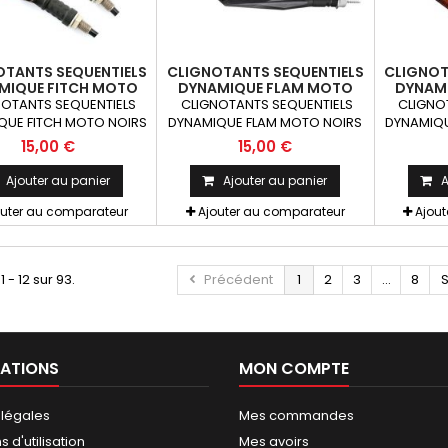
OTANTS SEQUENTIELS
CLIGNOTANTS SEQUENTIELS
CLIGNOT
MIQUE FITCH MOTO
DYNAMIQUE FLAM MOTO
DYNAM
OIRS LED ABS X2
NOIRS LEDS ABS X2
NOI
OTANTS SEQUENTIELS
CLIGNOTANTS SEQUENTIELS
CLIGNO
QUE FITCH MOTO NOIRS
DYNAMIQUE FLAM MOTO NOIRS
DYNAMIQU
ABS x2 pcs Paire de
LED ABS x2 pcs Paire de
LED AB
15,00 €
15,00 €
otants universels qui
clignotants universels qui
clignot
t être adaptables sur
peuvent être adaptables sur
peuvent 
Ajouter au panier
Ajouter au panier
A
s motos ou scooters
toutes motos ou scooters
toutes 
outer au comparateur
Ajouter au comparateur
Ajou
1 - 12 sur 93.
Précédent
1
2
3
...
8
S
ATIONS
MON COMPTE
 légales
Mes commandes
 d'utilisation
Mes avoirs