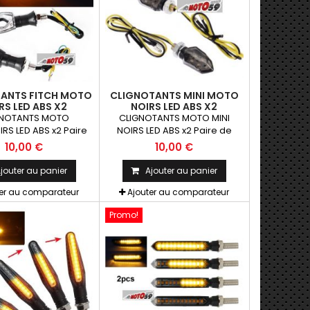
ANTS FITCH MOTO
CLIGNOTANTS MINI MOTO
RS LED ABS X2
NOIRS LED ABS X2
GNOTANTS MOTO
CLIGNOTANTS MOTO MINI
IRS LED ABS x2 Paire
NOIRS LED ABS x2 Paire de
tants universels qui
clignotants universels qui
10,00 €
10,00 €
être adaptables sur
peuvent être adaptables sur
motos ou scooters
toutes motos ou scooters
jouter au panier
Ajouter au panier
ter au comparateur
Ajouter au comparateur
Promo!