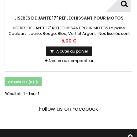
LISERÉS DE JANTE 17" RÉFLÉCHISSANT POUR MOTOS
LISERÉS DE JANTE 17" RÉFLÉCHISSANT POUR MOTOS La paire
Couleurs: Jaune, Rouge, Bleu, Vert et Argent Nos liserés sont
de très bonne qualité, ils résistent aux UV et résidus de
5,00 €
plaquettes, aux lavages et intempéries. Courbés et
prédécoupé la pose est plus facile.
Ajouter au panier
Ajouter au comparateur
COMPARER (
0
)
Résultats 1 - 1 sur 1.
Follow us on Facebook