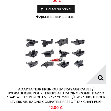
1,00 €
caoutchouc fileté + rondelle La Pièce !!!
Ajouter au panier
Ajouter au comparateur
ADAPTATEUR FREIN OU EMBRAYAGE CABLE /
HYDRAULIQUE POUR LEVIERS ALU RACING COMP. PAZZO
TITAX CHAFT PUIG RIZOMA X1
ADAPTATEUR FREIN OU EMBRAYAGE CABLE / HYDRAULIQUE POUR
LEVIERS ALU RACING COMPATIBLE PAZZO TITAX CHAFT PUIG
RIZOMA 1 pièce
12,00 €