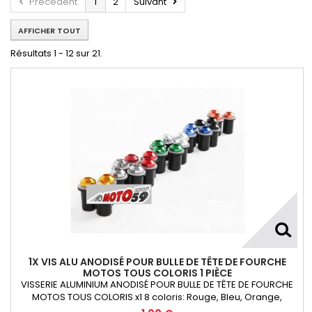
Précédent
1
2
Suivant
AFFICHER TOUT
Résultats 1 - 12 sur 21.
1X VIS ALU ANODISÉ POUR BULLE DE TÊTE DE FOURCHE
MOTOS TOUS COLORIS 1 PIÈCE
VISSERIE ALUMINIUM ANODISÉ POUR BULLE DE TÊTE DE FOURCHE
MOTOS TOUS COLORIS x1 8 coloris: Rouge, Bleu, Orange,
Argent, Titanium, Or, Noir et VertKit= Vis M5x16 alu + écrou