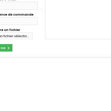
rence de commande
e un fichier
n fichier sélectionné
outer
YER