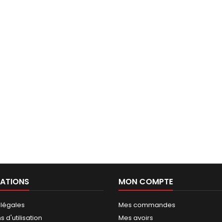
ATIONS
MON COMPTE
 légales
Mes commandes
 d'utilisation
Mes avoirs