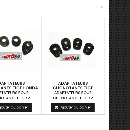
<
>
Promo!
DAPTATEURS
ADAPTATEURS
CLI
ANTS TIGE HONDA
CLIGNOTANTS TIGE
ENCAST
X2
KAWASAKI X2
FUMÉS L
PTATEURS POUR
ADAPTATEURS POUR
CLIGNOTA
D'E
NOTANTS TIGE X2
CLIGNOTANTS TIGE X2
ENCASTR
GOUTTE
jouter au panier
Ajouter au panier
Ajo