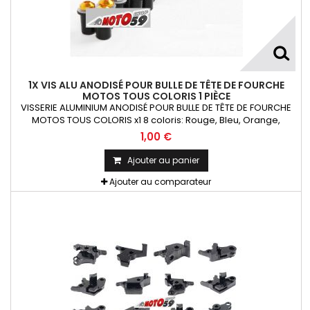
1X VIS ALU ANODISÉ POUR BULLE DE TÊTE DE FOURCHE
MOTOS TOUS COLORIS 1 PIÈCE
VISSERIE ALUMINIUM ANODISÉ POUR BULLE DE TÊTE DE FOURCHE
MOTOS TOUS COLORIS x1 8 coloris: Rouge, Bleu, Orange,
Argent, Titanium, Or, Noir et VertKit= Vis M5x16 alu + écrou
1,00 €
caoutchouc fileté + rondelle La Pièce !!!
Ajouter au panier
Ajouter au comparateur