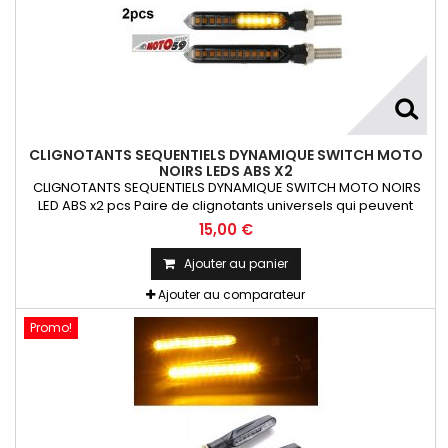
CLIGNOTANTS SEQUENTIELS DYNAMIQUE SWITCH MOTO
NOIRS LEDS ABS X2
CLIGNOTANTS SEQUENTIELS DYNAMIQUE SWITCH MOTO NOIRS
LED ABS x2 pcs Paire de clignotants universels qui peuvent
être adaptables sur toutes motos ou scooters
15,00 €
Ajouter au panier
Ajouter au comparateur
Promo!