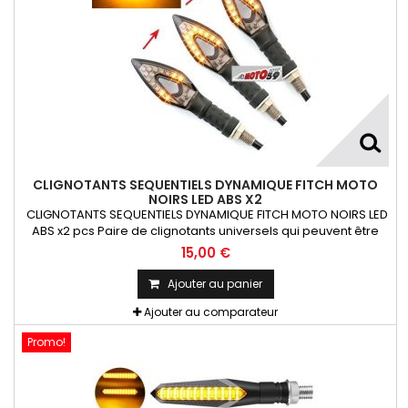
CLIGNOTANTS SEQUENTIELS DYNAMIQUE FITCH MOTO
NOIRS LED ABS X2
CLIGNOTANTS SEQUENTIELS DYNAMIQUE FITCH MOTO NOIRS LED
ABS x2 pcs Paire de clignotants universels qui peuvent être
adaptables sur toutes motos ou scooters
15,00 €
Ajouter au panier
Ajouter au comparateur
Promo!