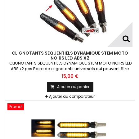
CLIGNOTANTS SEQUENTIELS DYNAMIQUE STEM MOTO
NOIRS LED ABS X2
CLIGNOTANTS SEQUENTIELS DYNAMIQUE STEM MOTO NOIRS LED
ABS x2 pcs Paire de clignotants universels qui peuvent être
adaptables sur toutes motos ou scooters
15,00 €
Ajouter au panier
Ajouter au comparateur
Promo!