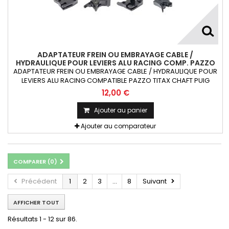
ADAPTATEUR FREIN OU EMBRAYAGE CABLE /
HYDRAULIQUE POUR LEVIERS ALU RACING COMP. PAZZO
TITAX CHAFT PUIG RIZOMA X1
ADAPTATEUR FREIN OU EMBRAYAGE CABLE / HYDRAULIQUE POUR
LEVIERS ALU RACING COMPATIBLE PAZZO TITAX CHAFT PUIG
RIZOMA 1 pièce
12,00 €
Ajouter au panier
Ajouter au comparateur
COMPARER (
0
)
Précédent
1
2
3
...
8
Suivant
AFFICHER TOUT
Résultats 1 - 12 sur 86.