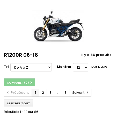
R1200R 06-18
Il y a 86 produits.
par page
Tri
Montrer
COMPARER (
0
)
Précédent
1
2
3
...
8
Suivant
AFFICHER TOUT
Résultats 1 - 12 sur 86.