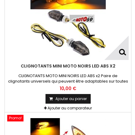
CLIGNOTANTS MINI MOTO NOIRS LED ABS X2
CLIGNOTANTS MOTO MINI NOIRS LED ABS x2 Paire de
clignotants universels qui peuvent être adaptables sur toutes
motos ou scooters
10,00 €
Ajouter au panier
Ajouter au comparateur
Promo!