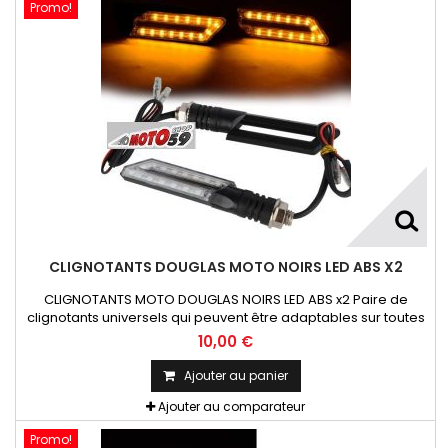
Promo!
CLIGNOTANTS DOUGLAS MOTO NOIRS LED ABS X2
CLIGNOTANTS MOTO DOUGLAS NOIRS LED ABS x2 Paire de
clignotants universels qui peuvent être adaptables sur toutes
motos ou scooters
10,00 €
Ajouter au panier
Ajouter au comparateur
Promo!