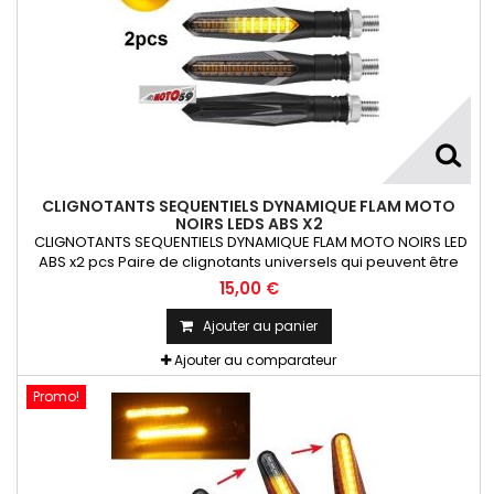
CLIGNOTANTS SEQUENTIELS DYNAMIQUE FLAM MOTO
NOIRS LEDS ABS X2
CLIGNOTANTS SEQUENTIELS DYNAMIQUE FLAM MOTO NOIRS LED
ABS x2 pcs Paire de clignotants universels qui peuvent être
adaptables sur toutes motos ou scooters
15,00 €
Ajouter au panier
Ajouter au comparateur
Promo!