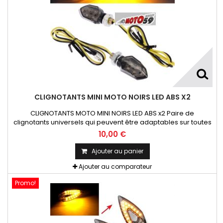
CLIGNOTANTS MINI MOTO NOIRS LED ABS X2
CLIGNOTANTS MOTO MINI NOIRS LED ABS x2 Paire de
clignotants universels qui peuvent être adaptables sur toutes
motos ou scooters
10,00 €
Ajouter au panier
Ajouter au comparateur
Promo!