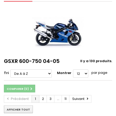
GSXR 600-750 04-05
Il y a 130 produits.
par page
Tri
Montrer
COMPARER (
0
)
Précédent
1
2
3
...
11
Suivant
AFFICHER TOUT