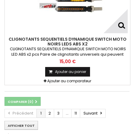
CLIGNOTANTS SEQUENTIELS DYNAMIQUE SWITCH MOTO
NOIRS LEDS ABS X2
CLIGNOTANTS SEQUENTIELS DYNAMIQUE SWITCH MOTO NOIRS
LED ABS x2 pcs Paire de clignotants universels qui peuvent
être adaptables sur toutes motos ou scooters
15,00 €
Ajouter au panier
Ajouter au comparateur
COMPARER (
0
)
Précédent
1
2
3
...
11
Suivant
AFFICHER TOUT