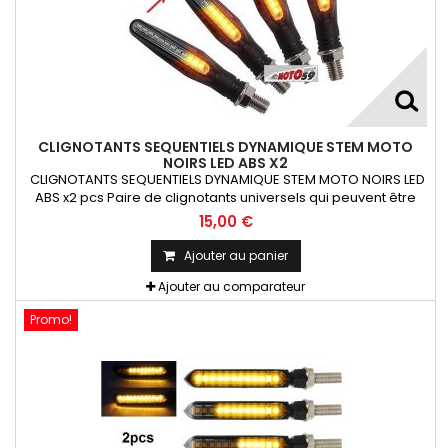
CLIGNOTANTS SEQUENTIELS DYNAMIQUE STEM MOTO
NOIRS LED ABS X2
CLIGNOTANTS SEQUENTIELS DYNAMIQUE STEM MOTO NOIRS LED
ABS x2 pcs Paire de clignotants universels qui peuvent être
adaptables sur toutes motos ou scooters
15,00 €
Ajouter au panier
Ajouter au comparateur
Promo!