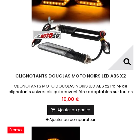
CLIGNOTANTS DOUGLAS MOTO NOIRS LED ABS X2
CLIGNOTANTS MOTO DOUGLAS NOIRS LED ABS x2 Paire de
clignotants universels qui peuvent être adaptables sur toutes
motos ou scooters
10,00 €
Ajouter au panier
Ajouter au comparateur
Promo!