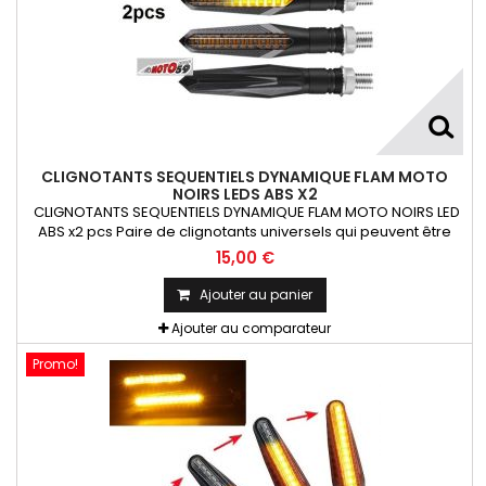
CLIGNOTANTS SEQUENTIELS DYNAMIQUE FLAM MOTO
NOIRS LEDS ABS X2
CLIGNOTANTS SEQUENTIELS DYNAMIQUE FLAM MOTO NOIRS LED
ABS x2 pcs Paire de clignotants universels qui peuvent être
adaptables sur toutes motos ou scooters
15,00 €
Ajouter au panier
Ajouter au comparateur
Promo!