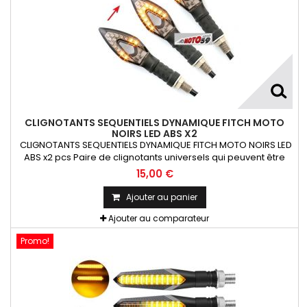
CLIGNOTANTS SEQUENTIELS DYNAMIQUE FITCH MOTO
NOIRS LED ABS X2
CLIGNOTANTS SEQUENTIELS DYNAMIQUE FITCH MOTO NOIRS LED
ABS x2 pcs Paire de clignotants universels qui peuvent être
adaptables sur toutes motos ou scooters
15,00 €
Ajouter au panier
Ajouter au comparateur
Promo!