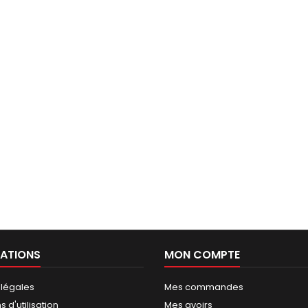
ATIONS
MON COMPTE
 légales
Mes commandes
 d'utilisation
Mes avoirs