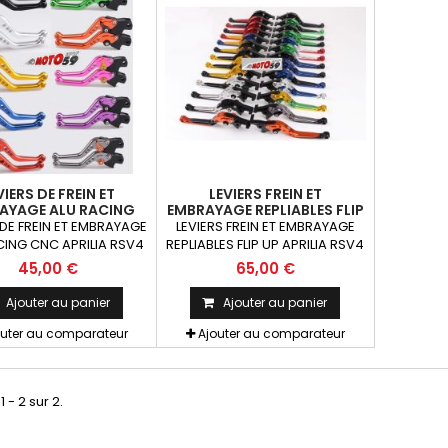
VIERS DE FREIN ET
LEVIERS FREIN ET
AYAGE ALU RACING
EMBRAYAGE REPLIABLES FLIP
RILIA RSV4 09-25 V4
UP APRILIA RSV4 09-25 V4
 DE FREIN ET EMBRAYAGE
LEVIERS FREIN ET EMBRAYAGE
RR / FACTORY 17-24
1100 RR / FACTORY 17-24
CING CNC APRILIA RSV4
REPLIABLES FLIP UP APRILIA RSV4
0 TUONO 660 20-26
RS660 TUONO 660 20-26
4 1100 RR / Factory 17-
09-25 V4 1100 RR / Factory 17-
45,00 €
65,00 €
660 TUONO 660 20-26
24 RS660 TUONO 660 20-26 La
ORTY OU STANDARD
paire. Indiquer le coloris de
Ajouter au panier
Ajouter au panier
NODISE La paire.
chaque éléments dans
outer au comparateur
commentaires au moment de
Ajouter au comparateur
la commande.
1 - 2 sur 2.