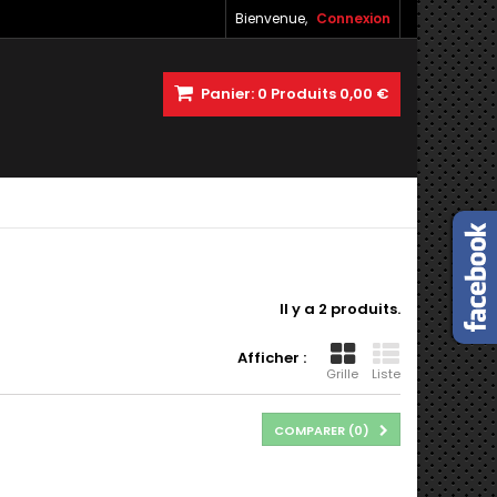
Bienvenue,
Connexion
Panier:
0
Produits
0,00 €
Il y a 2 produits.
Afficher :
Grille
Liste
COMPARER (
0
)