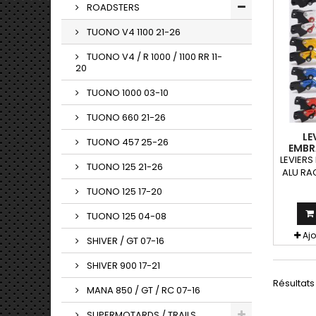
ROADSTERS
TUONO V4 1100 21-26
TUONO V4 / R 1000 / 1100 RR 11-
20
TUONO 1000 03-10
TUONO 660 21-26
LE
TUONO 457 25-26
EMBR
CNC AP
LEVIERS
TUONO 125 21-26
1100 
ALU RA
RS66
09-25 V
TUONO 125 17-20
24 RS
SH
TUONO 125 04-08
A
Aj
SHIVER / GT 07-16
SHIVER 900 17-21
Résultats 
MANA 850 / GT / RC 07-16
SUPERMOTARDS / TRAILS