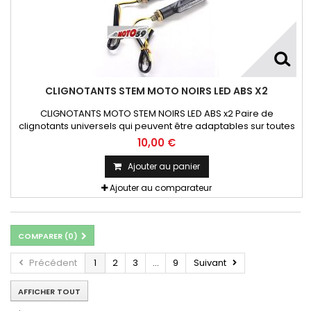
CLIGNOTANTS STEM MOTO NOIRS LED ABS X2
CLIGNOTANTS MOTO STEM NOIRS LED ABS x2 Paire de
clignotants universels qui peuvent être adaptables sur toutes
motos ou scooters
10,00 €
Ajouter au panier
Ajouter au comparateur
COMPARER (
0
)
Précédent
1
2
3
...
9
Suivant
AFFICHER TOUT