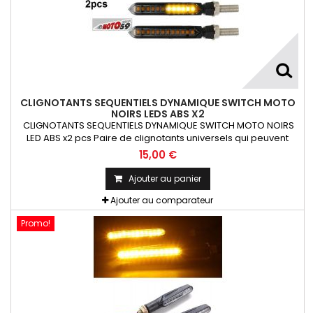
CLIGNOTANTS SEQUENTIELS DYNAMIQUE SWITCH MOTO
NOIRS LEDS ABS X2
CLIGNOTANTS SEQUENTIELS DYNAMIQUE SWITCH MOTO NOIRS
LED ABS x2 pcs Paire de clignotants universels qui peuvent
être adaptables sur toutes motos ou scooters
15,00 €
Ajouter au panier
Ajouter au comparateur
Promo!