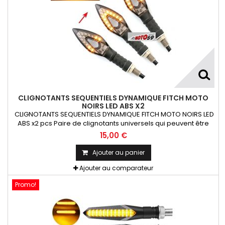
CLIGNOTANTS SEQUENTIELS DYNAMIQUE FITCH MOTO
NOIRS LED ABS X2
CLIGNOTANTS SEQUENTIELS DYNAMIQUE FITCH MOTO NOIRS LED
ABS x2 pcs Paire de clignotants universels qui peuvent être
adaptables sur toutes motos ou scooters
15,00 €
Ajouter au panier
Ajouter au comparateur
Promo!