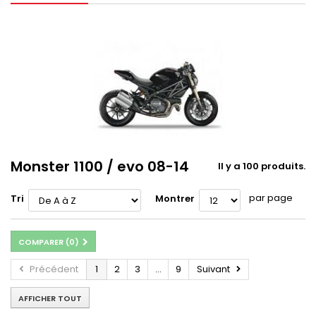
Monster 1100 / evo 08-14
Il y a 100 produits.
par page
Tri
Montrer
COMPARER (
0
)
Précédent
1
2
3
...
9
Suivant
AFFICHER TOUT