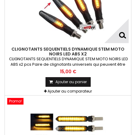
CLIGNOTANTS SEQUENTIELS DYNAMIQUE STEM MOTO
NOIRS LED ABS X2
CLIGNOTANTS SEQUENTIELS DYNAMIQUE STEM MOTO NOIRS LED
ABS x2 pcs Paire de clignotants universels qui peuvent être
adaptables sur toutes motos ou scooters
15,00 €
Ajouter au panier
Ajouter au comparateur
Promo!