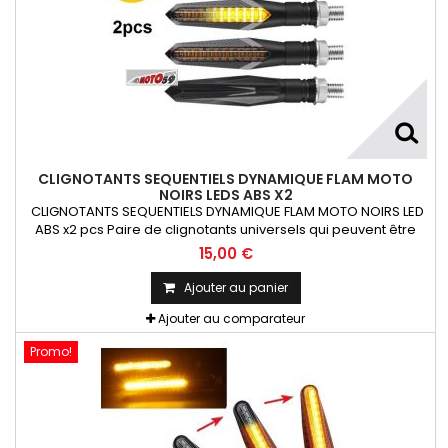
CLIGNOTANTS SEQUENTIELS DYNAMIQUE FLAM MOTO
NOIRS LEDS ABS X2
CLIGNOTANTS SEQUENTIELS DYNAMIQUE FLAM MOTO NOIRS LED
ABS x2 pcs Paire de clignotants universels qui peuvent être
adaptables sur toutes motos ou scooters
15,00 €
Ajouter au panier
Ajouter au comparateur
Promo!