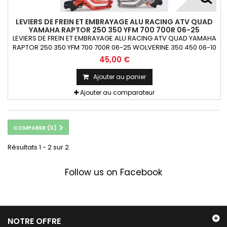
LEVIERS DE FREIN ET EMBRAYAGE ALU RACING ATV QUAD
YAMAHA RAPTOR 250 350 YFM 700 700R 06-25
WOLVERINE 350 450 06-10 YFZ 450 /R/X
LEVIERS DE FREIN ET EMBRAYAGE ALU RACING ATV QUAD YAMAHA
RAPTOR 250 350 YFM 700 700R 06-25 WOLVERINE 350 450 06-10
YFZ 450 /R/X SHORTY OU STANDARD ANODISE La paire.
45,00 €
Ajouter au panier
Ajouter au comparateur
COMPARER (
0
)
Résultats 1 - 2 sur 2.
Follow us on Facebook
NOTRE OFFRE