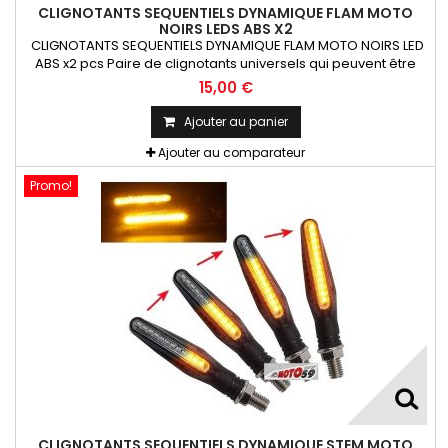
CLIGNOTANTS SEQUENTIELS DYNAMIQUE FLAM MOTO
NOIRS LEDS ABS X2
CLIGNOTANTS SEQUENTIELS DYNAMIQUE FLAM MOTO NOIRS LED
ABS x2 pcs Paire de clignotants universels qui peuvent être
adaptables sur toutes motos ou scooters
15,00 €
Ajouter au panier
Ajouter au comparateur
Promo!
CLIGNOTANTS SEQUENTIELS DYNAMIQUE STEM MOTO