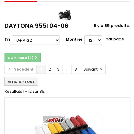
DAYTONA 955I 04-06
Il y a 85 produits.
par page
Tri
Montrer
COMPARER (
0
)
Précédent
1
2
3
...
8
Suivant
AFFICHER TOUT
Résultats 1 - 12 sur 85.