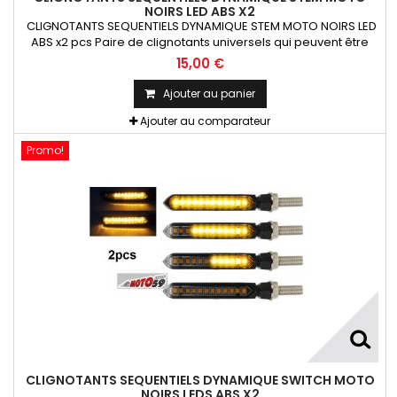
NOIRS LED ABS X2
CLIGNOTANTS SEQUENTIELS DYNAMIQUE STEM MOTO NOIRS LED
ABS x2 pcs Paire de clignotants universels qui peuvent être
adaptables sur toutes motos ou scooters
15,00 €
Ajouter au panier
Ajouter au comparateur
Promo!
CLIGNOTANTS SEQUENTIELS DYNAMIQUE SWITCH MOTO
NOIRS LEDS ABS X2