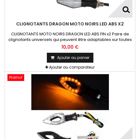
CLIGNOTANTS DRAGON MOTO NOIRS LED ABS X2
CLIGNOTANTS MOTO NOIRS DRAGON LED ABS FIN x2 Paire de
clignotants universels qui peuvent être adaptables sur toutes
motos ou scooters
10,00 €
Ajouter au panier
Ajouter au comparateur
Promo!