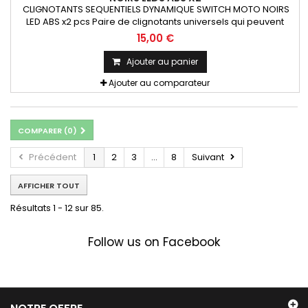
CLIGNOTANTS SEQUENTIELS DYNAMIQUE SWITCH MOTO NOIRS
LED ABS x2 pcs Paire de clignotants universels qui peuvent
être adaptables sur toutes motos ou scooters
15,00 €
Ajouter au panier
Ajouter au comparateur
COMPARER (
0
)
Précédent
1
2
3
...
8
Suivant
AFFICHER TOUT
Résultats 1 - 12 sur 85.
Follow us on Facebook