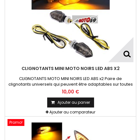
CLIGNOTANTS MINI MOTO NOIRS LED ABS X2
CLIGNOTANTS MOTO MINI NOIRS LED ABS x2 Paire de
clignotants universels qui peuvent être adaptables sur toutes
motos ou scooters
10,00 €
Ajouter au panier
Ajouter au comparateur
Promo!