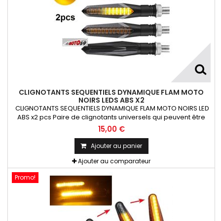
CLIGNOTANTS SEQUENTIELS DYNAMIQUE FLAM MOTO
NOIRS LEDS ABS X2
CLIGNOTANTS SEQUENTIELS DYNAMIQUE FLAM MOTO NOIRS LED
ABS x2 pcs Paire de clignotants universels qui peuvent être
adaptables sur toutes motos ou scooters
15,00 €
Ajouter au panier
Ajouter au comparateur
Promo!