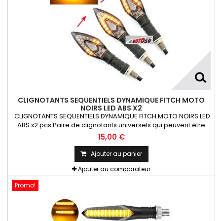
CLIGNOTANTS SEQUENTIELS DYNAMIQUE FITCH MOTO
NOIRS LED ABS X2
CLIGNOTANTS SEQUENTIELS DYNAMIQUE FITCH MOTO NOIRS LED
ABS x2 pcs Paire de clignotants universels qui peuvent être
adaptables sur toutes motos ou scooters
15,00 €
Ajouter au panier
Ajouter au comparateur
Promo!