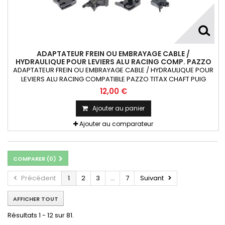
ADAPTATEUR FREIN OU EMBRAYAGE CABLE /
HYDRAULIQUE POUR LEVIERS ALU RACING COMP. PAZZO
TITAX CHAFT PUIG RIZOMA X1
ADAPTATEUR FREIN OU EMBRAYAGE CABLE / HYDRAULIQUE POUR
LEVIERS ALU RACING COMPATIBLE PAZZO TITAX CHAFT PUIG
RIZOMA 1 pièce
12,00 €
Ajouter au panier
Ajouter au comparateur
COMPARER (
0
)
Précédent
1
2
3
...
7
Suivant
AFFICHER TOUT
Résultats 1 - 12 sur 81.