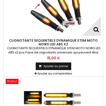
CLIGNOTANTS SEQUENTIELS DYNAMIQUE STEM MOTO
NOIRS LED ABS X2
CLIGNOTANTS SEQUENTIELS DYNAMIQUE STEM MOTO NOIRS LED
ABS x2 pcs Paire de clignotants universels qui peuvent être
adaptables sur toutes motos ou scooters
15,00 €
Ajouter au panier
Ajouter au comparateur
Promo!