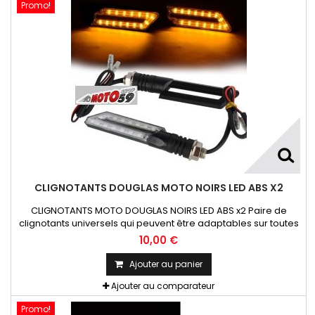
Promo!
CLIGNOTANTS DOUGLAS MOTO NOIRS LED ABS X2
CLIGNOTANTS MOTO DOUGLAS NOIRS LED ABS x2 Paire de
clignotants universels qui peuvent être adaptables sur toutes
motos ou scooters
10,00 €
Ajouter au panier
Ajouter au comparateur
Promo!