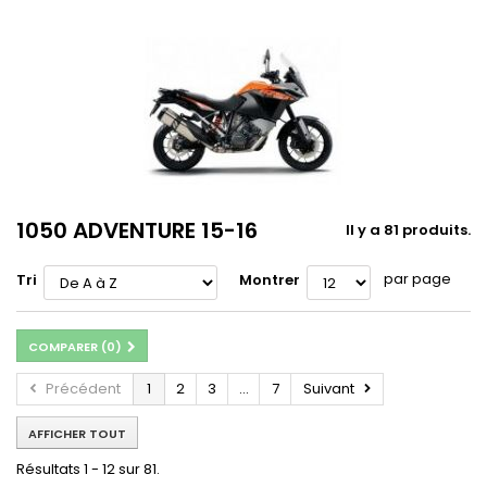
1050 ADVENTURE 15-16
Il y a 81 produits.
par page
Tri
Montrer
COMPARER (
0
)
Précédent
1
2
3
...
7
Suivant
AFFICHER TOUT
Résultats 1 - 12 sur 81.