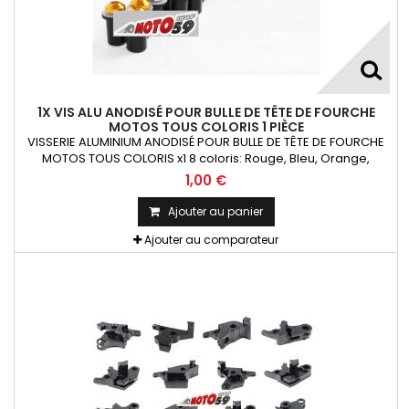
1X VIS ALU ANODISÉ POUR BULLE DE TÊTE DE FOURCHE
MOTOS TOUS COLORIS 1 PIÈCE
VISSERIE ALUMINIUM ANODISÉ POUR BULLE DE TÊTE DE FOURCHE
MOTOS TOUS COLORIS x1 8 coloris: Rouge, Bleu, Orange,
Argent, Titanium, Or, Noir et VertKit= Vis M5x16 alu + écrou
1,00 €
caoutchouc fileté + rondelle La Pièce !!!
Ajouter au panier
Ajouter au comparateur