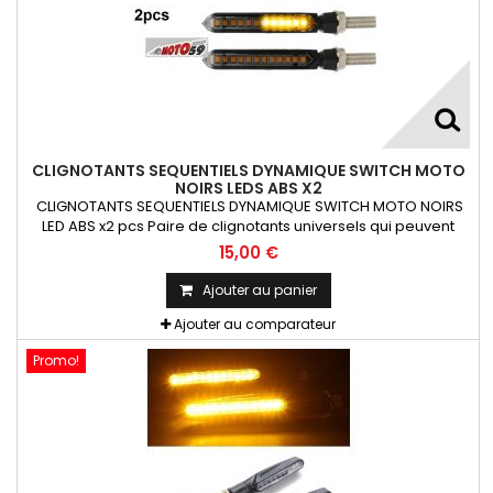
CLIGNOTANTS SEQUENTIELS DYNAMIQUE SWITCH MOTO
NOIRS LEDS ABS X2
CLIGNOTANTS SEQUENTIELS DYNAMIQUE SWITCH MOTO NOIRS
LED ABS x2 pcs Paire de clignotants universels qui peuvent
être adaptables sur toutes motos ou scooters
15,00 €
Ajouter au panier
Ajouter au comparateur
Promo!