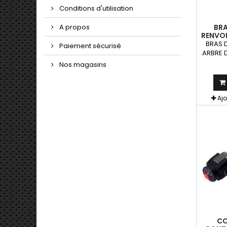
Conditions d'utilisation
BRA
A propos
RENVOI
ARM SH
BRAS D
Paiement sécurisé
DE VIT
ARBRE D
POUR 
Nos magasins
Aj
C