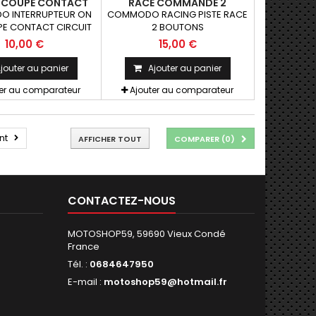
 COUPE CONTACT
RACE COMMANDE 2
IT PISTE CROSS
BOUTONS
 INTERRUPTEUR ON
COMMODO RACING PISTE RACE
ENDURO
PE CONTACT CIRCUIT
2 BOUTONS
E CROSS ENDURO
10,00 €
15,00 €
jouter au panier
Ajouter au panier
ter au comparateur
Ajouter au comparateur
nt
AFFICHER TOUT
COMPARER (
0
)
CONTACTEZ-NOUS
MOTOSHOP59, 59690 Vieux Condé
France
Tél. :
0684647950
E-mail :
motoshop59@hotmail.fr