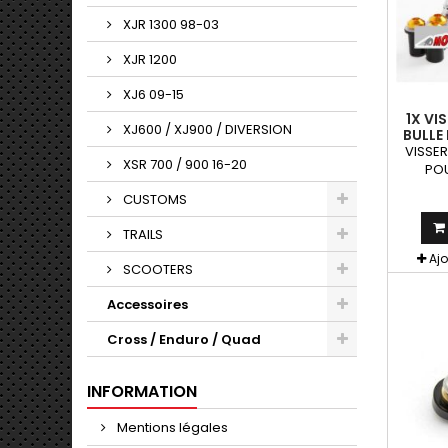
XJR 1300 98-03
XJR 1200
XJ6 09-15
1X VI
XJ600 / XJ900 / DIVERSION
BULLE
MOTO
VISSER
XSR 700 / 900 16-20
POU
FOU
CUSTOMS
COLORI
Bleu, Or
TRAILS
Or, No
alu + é
Aj
SCOOTERS
+ r
Accessoires
Cross / Enduro / Quad
INFORMATION
Mentions légales