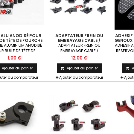
S ALU ANODISÉ POUR
ADAPTATEUR FREIN OU
ADHESIF 
 DE TÊTE DE FOURCHE
EMBRAYAGE CABLE /
GENOUX 
S TOUS COLORIS 1
HYDRAULIQUE POUR LEVIERS
T
IE ALUMINIUM ANODISÉ
ADAPTATEUR FREIN OU
ADHESIF 
PIÈCE
ALU RACING COMP. PAZZO
R BULLE DE TÊTE DE
EMBRAYAGE CABLE /
RESERVOI
TITAX CHAFT PUIG RIZOMA
RCHE MOTOS TOUS
HYDRAULIQUE POUR LEVIERS
STOMPGRI
1,00 €
12,00 €
X1
S x1 8 coloris: Rouge,
ALU RACING COMPATIBLE
T
ange, Argent, Titanium,
PAZZO TITAX CHAFT PUIG
Ajouter au panier
Ajouter au panier
A
ir et VertKit= Vis M5x16
RIZOMA 1 pièce
crou caoutchouc fileté
outer au comparateur
Ajouter au comparateur
Ajou
ondelle La Pièce !!!