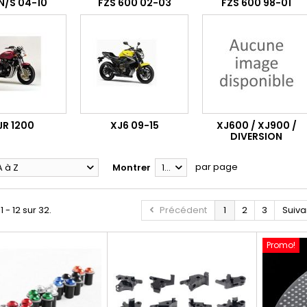
N/S 04-10
FZS 600 02-03
FZS 600 98-01
JR 1200
XJ6 09-15
XJ600 / XJ900 /
DIVERSION
par page
A à Z
Montrer
12
1 - 12 sur 32.
Précédent
1
2
3
Suiva
Promo!