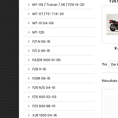
FZ6 
MT-09 / Tracer / SR / FZ9 14-20
MT-07 / FZ-7 14-20
MT-01 04-09
MT-125
FZ1 N 06-15
X
FZ1 S 06-15
FAZER 1000 01-05
Tri
De 
FZ8 11-15
FZ6R 09-15
Résultats 
FZ6 N/S 04-10
FZS 600 02-03
FZS 600 98-01
XJR 1300 04-16