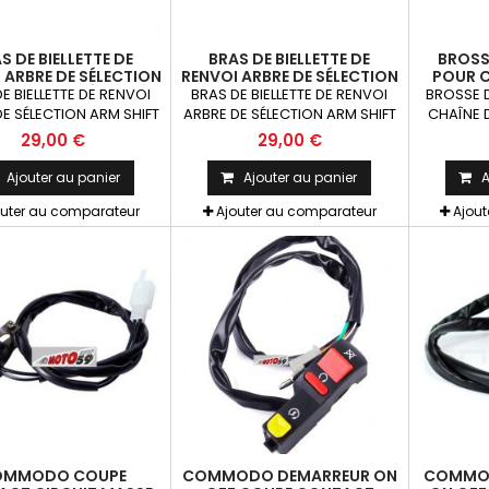
S DE BIELLETTE DE
BRAS DE BIELLETTE DE
BROSS
 ARBRE DE SÉLECTION
RENVOI ARBRE DE SÉLECTION
POUR C
IFT POUR SÉLECTEUR
ARM SHIFT POUR SÉLECTEUR
E BIELLETTE DE RENVOI
BRAS DE BIELLETTE DE RENVOI
BROSSE 
ESSE 11.5MM 22 DENTS
DE VITESSE 11.5MM 30 DENTS
E SÉLECTION ARM SHIFT
ARBRE DE SÉLECTION ARM SHIFT
CHAÎNE 
SÉLECTEUR DE VITESSE
POUR SÉLECTEUR DE
29,00 €
29,00 €
11.5mm 22 dents
VITESSE 11.5mm environ 30
DENTS
Ajouter au panier
Ajouter au panier
A
outer au comparateur
Ajouter au comparateur
Ajou
OMMODO COUPE
COMMODO DEMARREUR ON
COMMOD