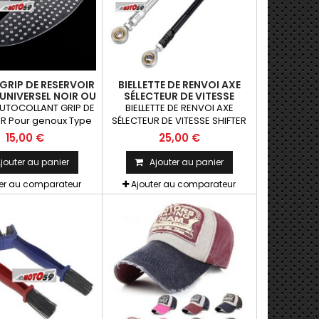
GRIP DE RESERVOIR
BIELLETTE DE RENVOI AXE
UNIVERSEL NOIR OU
SÉLECTEUR DE VITESSE
RANSPARENT
SHIFTER TIGE UNIVERSEL
AUTOCOLLANT GRIP DE
BIELLETTE DE RENVOI AXE
R Pour genoux Type
SÉLECTEUR DE VITESSE SHIFTER
P UNIVERSEL NOIR OU
TIGE UNIVERSEL
15,00 €
25,00 €
RANSPARENT
jouter au panier
Ajouter au panier
ter au comparateur
Ajouter au comparateur