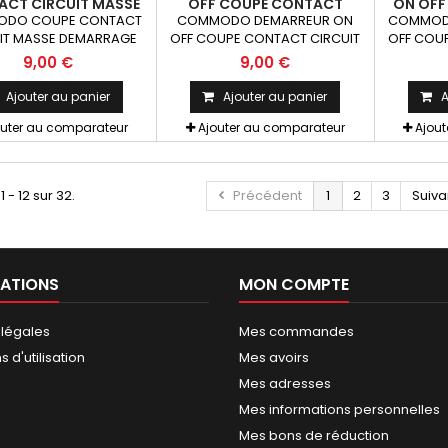
CT CIRCUIT MASSE
OFF COUPE CONTACT
ON OFF
RRAGE PISTE RACE
CIRCUIT PISTE CROSS
CIRCU
DO COUPE CONTACT
COMMODO DEMARREUR ON
COMMODO
CROSS ENDURO
ENDURO
IT MASSE DEMARRAGE
OFF COUPE CONTACT CIRCUIT
OFF COU
 RACE CROSS ENDURO
PISTE CROSS ENDURO
PIST
9,00 €
9,00 €
Ajouter au panier
Ajouter au panier
A
outer au comparateur
Ajouter au comparateur
Ajou
1 - 12 sur 32.
Précédent
1
2
3
Suiva
ATIONS
MON COMPTE
 légales
Mes commandes
 d'utilisation
Mes avoirs
Mes adresses
Mes informations personnelles
Mes bons de réduction