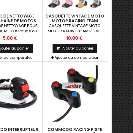
E DE NETTOYAGE
CASQUETTE VINTAGE MOTO
HAÎNE DE MOTOS
MOTOR RACING TEAM
RETRO FASHION DENIM
DE NETTOYAGE POUR
CASQUETTE VINTAGE MOTO
COTON
DE MOTOSRouge ou
MOTOR RACING TEAM RETRO
Bleu
FASHION DENIM COTON
5,00 €
10,00 €
jouter au panier
Ajouter au panier
ter au comparateur
Ajouter au comparateur
O INTERRUPTEUR
COMMODO RACING PISTE