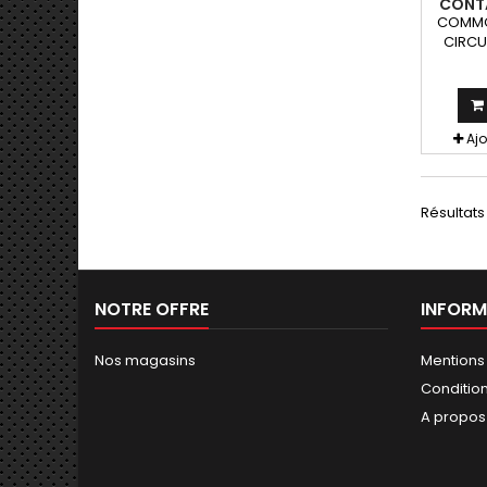
CONTA
DEMA
COMMO
CIRCU
PISTE
Aj
Résultats 
NOTRE OFFRE
INFORM
Nos magasins
Mentions
Conditions
A propos