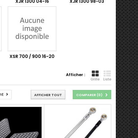
XJR 1300 04-16
XJR 1300 98-03
XSR 700 / 900 16-20
Afficher :
Grille
Liste
nt
AFFICHER TOUT
COMPARER (
0
)