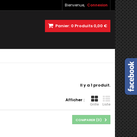
Bienvenue,
Connexion
Panier:
0
Produits
0,00 €
Il y a 1 produit.
Afficher :
Grille
Liste
COMPARER (
0
)