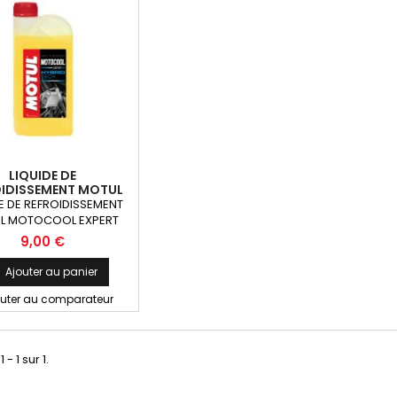
LIQUIDE DE
OIDISSEMENT MOTUL
COOL EXPERT -37
E DE REFROIDISSEMENT
DEGRÉS 1L
L MOTOCOOL EXPERT
-37°C 1L
9,00 €
Ajouter au panier
outer au comparateur
 - 1 sur 1.