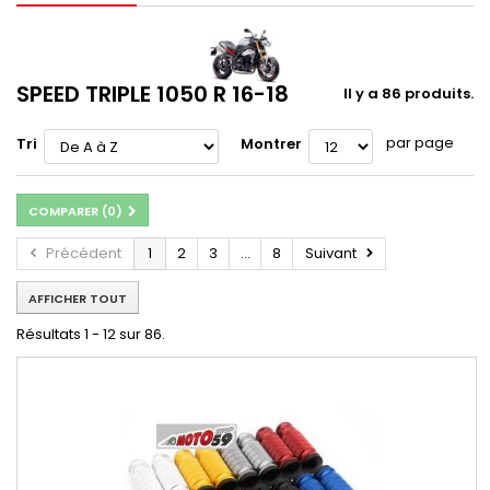
SPEED TRIPLE 1050 R 16-18
Il y a 86 produits.
par page
Tri
Montrer
COMPARER (
0
)
Précédent
1
2
3
...
8
Suivant
AFFICHER TOUT
Résultats 1 - 12 sur 86.