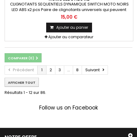
CLIGNOTANTS SEQUENTIELS DYNAMIQUE SWITCH MOTO NOIRS
LED ABS x2 pcs Paire de clignotants universels qui peuvent
être adaptables sur toutes motos ou scooters
15,00 €
Ajouter au panier
Ajouter au comparateur
COMPARER (
0
)
Précédent
1
2
3
...
8
Suivant
AFFICHER TOUT
Résultats 1 - 12 sur 86.
Follow us on Facebook