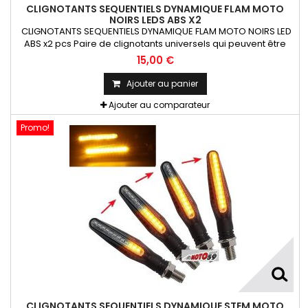
CLIGNOTANTS SEQUENTIELS DYNAMIQUE FLAM MOTO
NOIRS LEDS ABS X2
CLIGNOTANTS SEQUENTIELS DYNAMIQUE FLAM MOTO NOIRS LED
ABS x2 pcs Paire de clignotants universels qui peuvent être
adaptables sur toutes motos ou scooters
15,00 €
Ajouter au panier
Ajouter au comparateur
Promo!
CLIGNOTANTS SEQUENTIELS DYNAMIQUE STEM MOTO