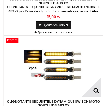
NOIRS LED ABS X2
CLIGNOTANTS SEQUENTIELS DYNAMIQUE STEM MOTO NOIRS LED
ABS x2 pcs Paire de clignotants universels qui peuvent être
adaptables sur toutes motos ou scooters
15,00 €
Ajouter au panier
Ajouter au comparateur
Promo!
CLIGNOTANTS SEQUENTIELS DYNAMIQUE SWITCH MOTO
NOIRS LEDS ABS X2