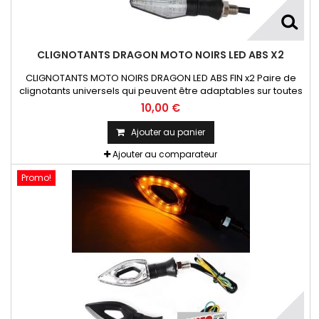
CLIGNOTANTS DRAGON MOTO NOIRS LED ABS X2
CLIGNOTANTS MOTO NOIRS DRAGON LED ABS FIN x2 Paire de
clignotants universels qui peuvent être adaptables sur toutes
motos ou scooters
10,00 €
Ajouter au panier
Ajouter au comparateur
Promo!