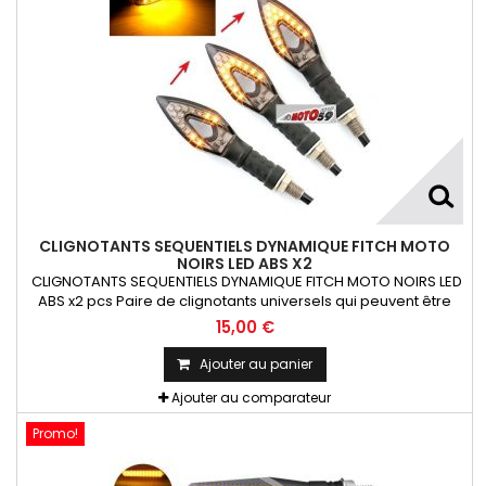
CLIGNOTANTS SEQUENTIELS DYNAMIQUE FITCH MOTO
NOIRS LED ABS X2
CLIGNOTANTS SEQUENTIELS DYNAMIQUE FITCH MOTO NOIRS LED
ABS x2 pcs Paire de clignotants universels qui peuvent être
adaptables sur toutes motos ou scooters
15,00 €
Ajouter au panier
Ajouter au comparateur
Promo!