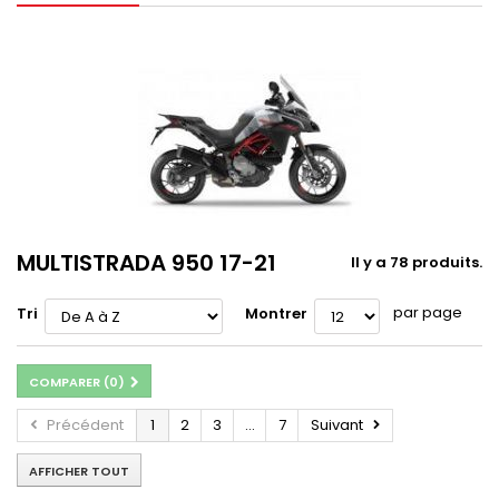
MULTISTRADA 950 17-21
Il y a 78 produits.
par page
Tri
Montrer
COMPARER (
0
)
Précédent
1
2
3
...
7
Suivant
AFFICHER TOUT