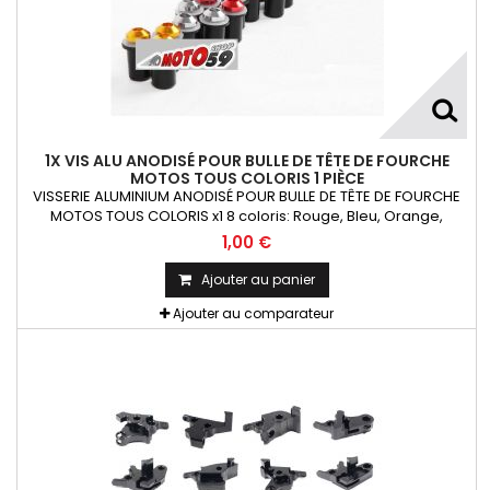
1X VIS ALU ANODISÉ POUR BULLE DE TÊTE DE FOURCHE
MOTOS TOUS COLORIS 1 PIÈCE
VISSERIE ALUMINIUM ANODISÉ POUR BULLE DE TÊTE DE FOURCHE
MOTOS TOUS COLORIS x1 8 coloris: Rouge, Bleu, Orange,
Argent, Titanium, Or, Noir et VertKit= Vis M5x16 alu + écrou
1,00 €
caoutchouc fileté + rondelle La Pièce !!!
Ajouter au panier
Ajouter au comparateur