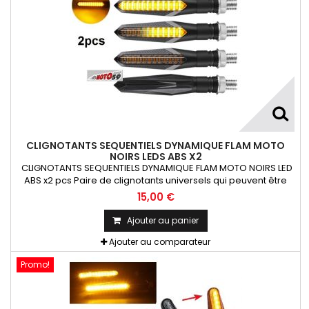
CLIGNOTANTS SEQUENTIELS DYNAMIQUE FLAM MOTO
NOIRS LEDS ABS X2
CLIGNOTANTS SEQUENTIELS DYNAMIQUE FLAM MOTO NOIRS LED
ABS x2 pcs Paire de clignotants universels qui peuvent être
adaptables sur toutes motos ou scooters
15,00 €
Ajouter au panier
Ajouter au comparateur
Promo!