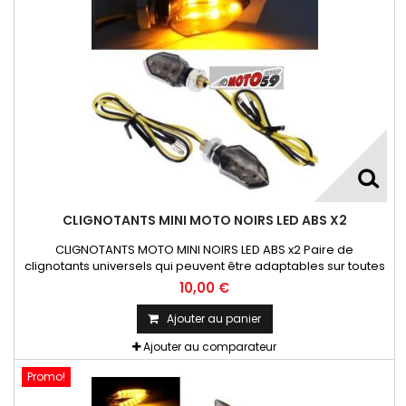
CLIGNOTANTS MINI MOTO NOIRS LED ABS X2
CLIGNOTANTS MOTO MINI NOIRS LED ABS x2 Paire de
clignotants universels qui peuvent être adaptables sur toutes
motos ou scooters
10,00 €
Ajouter au panier
Ajouter au comparateur
Promo!