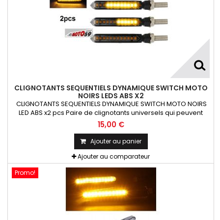
CLIGNOTANTS SEQUENTIELS DYNAMIQUE SWITCH MOTO
NOIRS LEDS ABS X2
CLIGNOTANTS SEQUENTIELS DYNAMIQUE SWITCH MOTO NOIRS
LED ABS x2 pcs Paire de clignotants universels qui peuvent
être adaptables sur toutes motos ou scooters
15,00 €
Ajouter au panier
Ajouter au comparateur
Promo!