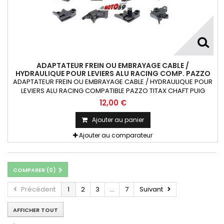
ADAPTATEUR FREIN OU EMBRAYAGE CABLE /
HYDRAULIQUE POUR LEVIERS ALU RACING COMP. PAZZO
TITAX CHAFT PUIG RIZOMA X1
ADAPTATEUR FREIN OU EMBRAYAGE CABLE / HYDRAULIQUE POUR
LEVIERS ALU RACING COMPATIBLE PAZZO TITAX CHAFT PUIG
RIZOMA 1 pièce
12,00 €
Ajouter au panier
Ajouter au comparateur
COMPARER (
0
)
Précédent
1
2
3
...
7
Suivant
AFFICHER TOUT