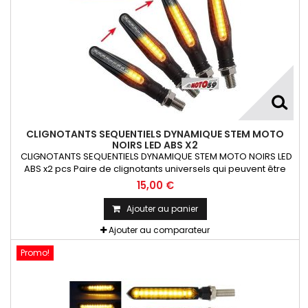
CLIGNOTANTS SEQUENTIELS DYNAMIQUE STEM MOTO
NOIRS LED ABS X2
CLIGNOTANTS SEQUENTIELS DYNAMIQUE STEM MOTO NOIRS LED
ABS x2 pcs Paire de clignotants universels qui peuvent être
adaptables sur toutes motos ou scooters
15,00 €
Ajouter au panier
Ajouter au comparateur
Promo!