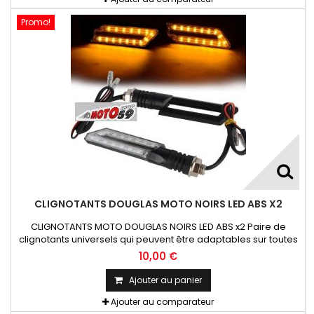
Promo!
CLIGNOTANTS DOUGLAS MOTO NOIRS LED ABS X2
CLIGNOTANTS MOTO DOUGLAS NOIRS LED ABS x2 Paire de
clignotants universels qui peuvent être adaptables sur toutes
motos ou scooters
10,00 €
Ajouter au panier
Ajouter au comparateur