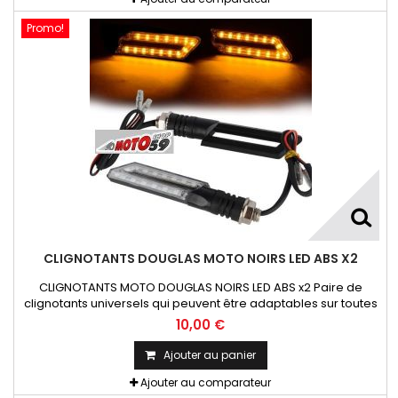
Promo!
CLIGNOTANTS DOUGLAS MOTO NOIRS LED ABS X2
CLIGNOTANTS MOTO DOUGLAS NOIRS LED ABS x2 Paire de
clignotants universels qui peuvent être adaptables sur toutes
motos ou scooters
10,00 €
Ajouter au panier
Ajouter au comparateur