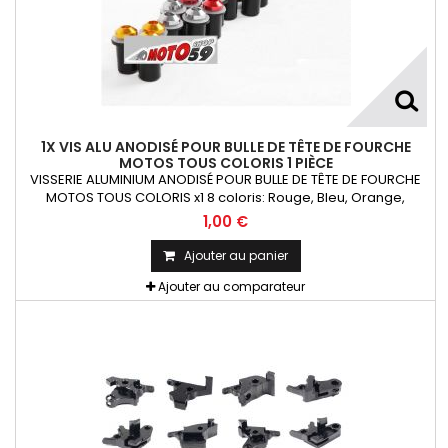
1X VIS ALU ANODISÉ POUR BULLE DE TÊTE DE FOURCHE
MOTOS TOUS COLORIS 1 PIÈCE
VISSERIE ALUMINIUM ANODISÉ POUR BULLE DE TÊTE DE FOURCHE
MOTOS TOUS COLORIS x1 8 coloris: Rouge, Bleu, Orange,
Argent, Titanium, Or, Noir et VertKit= Vis M5x16 alu + écrou
1,00 €
caoutchouc fileté + rondelle La Pièce !!!
Ajouter au panier
Ajouter au comparateur