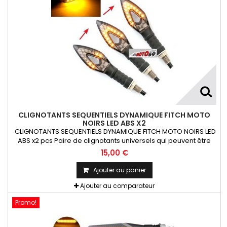
CLIGNOTANTS SEQUENTIELS DYNAMIQUE FITCH MOTO
NOIRS LED ABS X2
CLIGNOTANTS SEQUENTIELS DYNAMIQUE FITCH MOTO NOIRS LED
ABS x2 pcs Paire de clignotants universels qui peuvent être
adaptables sur toutes motos ou scooters
15,00 €
Ajouter au panier
Ajouter au comparateur
Promo!