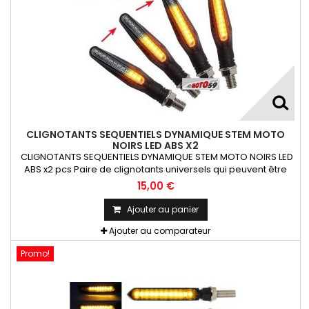
CLIGNOTANTS SEQUENTIELS DYNAMIQUE STEM MOTO
NOIRS LED ABS X2
CLIGNOTANTS SEQUENTIELS DYNAMIQUE STEM MOTO NOIRS LED
ABS x2 pcs Paire de clignotants universels qui peuvent être
adaptables sur toutes motos ou scooters
15,00 €
Ajouter au panier
Ajouter au comparateur
Promo!