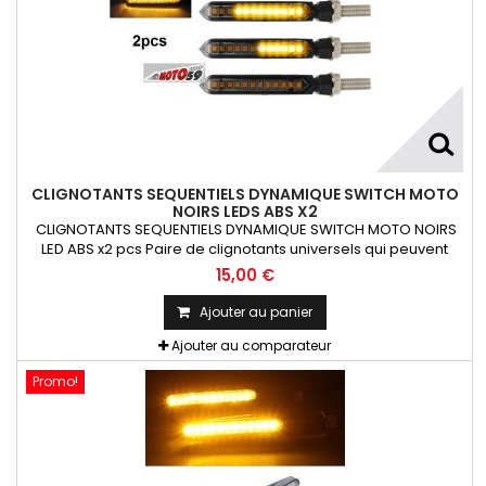
CLIGNOTANTS SEQUENTIELS DYNAMIQUE SWITCH MOTO
NOIRS LEDS ABS X2
CLIGNOTANTS SEQUENTIELS DYNAMIQUE SWITCH MOTO NOIRS
LED ABS x2 pcs Paire de clignotants universels qui peuvent
être adaptables sur toutes motos ou scooters
15,00 €
Ajouter au panier
Ajouter au comparateur
Promo!