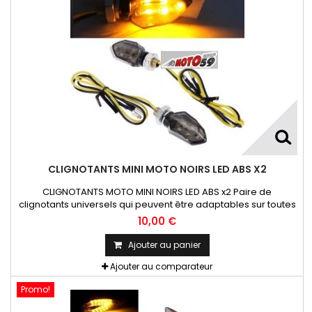
CLIGNOTANTS MINI MOTO NOIRS LED ABS X2
CLIGNOTANTS MOTO MINI NOIRS LED ABS x2 Paire de
clignotants universels qui peuvent être adaptables sur toutes
motos ou scooters
10,00 €
Ajouter au panier
Ajouter au comparateur
Promo!