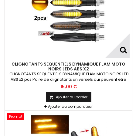
CLIGNOTANTS SEQUENTIELS DYNAMIQUE FLAM MOTO
NOIRS LEDS ABS X2
CLIGNOTANTS SEQUENTIELS DYNAMIQUE FLAM MOTO NOIRS LED
ABS x2 pcs Paire de clignotants universels qui peuvent être
adaptables sur toutes motos ou scooters
15,00 €
Ajouter au panier
Ajouter au comparateur
Promo!