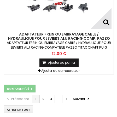
ADAPTATEUR FREIN OU EMBRAYAGE CABLE /
HYDRAULIQUE POUR LEVIERS ALU RACING COMP. PAZZO
TITAX CHAFT PUIG RIZOMA X1
ADAPTATEUR FREIN OU EMBRAYAGE CABLE / HYDRAULIQUE POUR
LEVIERS ALU RACING COMPATIBLE PAZZO TITAX CHAFT PUIG
RIZOMA 1 pièce
12,00 €
Ajouter au panier
Ajouter au comparateur
COMPARER (
0
)
Précédent
1
2
3
...
7
Suivant
AFFICHER TOUT