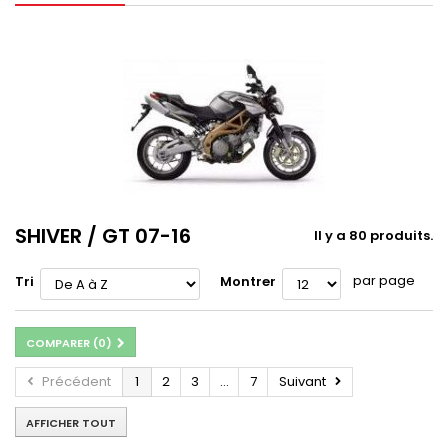
SHIVER / GT 07-16
Il y a 80 produits.
par page
Tri
Montrer
COMPARER (
0
)
Précédent
1
2
3
...
7
Suivant
AFFICHER TOUT