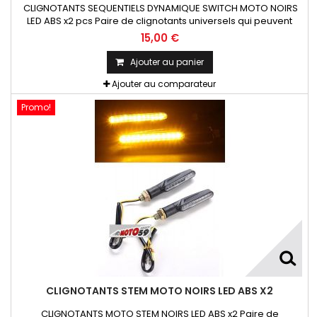
CLIGNOTANTS SEQUENTIELS DYNAMIQUE SWITCH MOTO NOIRS
LED ABS x2 pcs Paire de clignotants universels qui peuvent
être adaptables sur toutes motos ou scooters
15,00 €
Ajouter au panier
Ajouter au comparateur
Promo!
CLIGNOTANTS STEM MOTO NOIRS LED ABS X2
CLIGNOTANTS MOTO STEM NOIRS LED ABS x2 Paire de