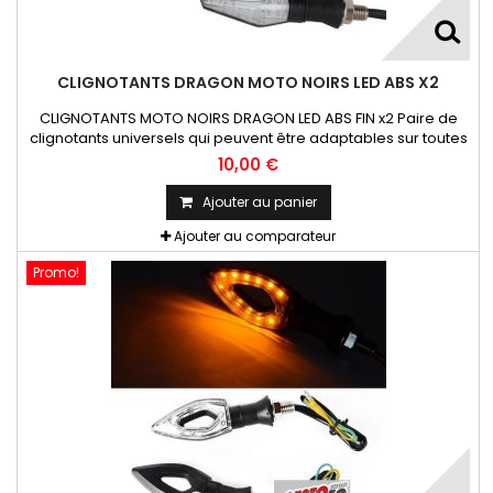
CLIGNOTANTS DRAGON MOTO NOIRS LED ABS X2
CLIGNOTANTS MOTO NOIRS DRAGON LED ABS FIN x2 Paire de
clignotants universels qui peuvent être adaptables sur toutes
motos ou scooters
10,00 €
Ajouter au panier
Ajouter au comparateur
Promo!