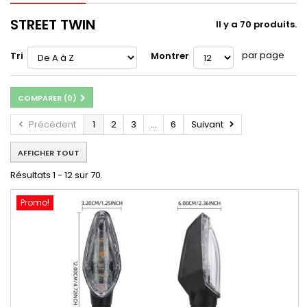
STREET TWIN
Il y a 70 produits.
par page
Tri
Montrer
COMPARER (
0
)
Précédent
1
2
3
...
6
Suivant
AFFICHER TOUT
Résultats 1 - 12 sur 70.
Promo!