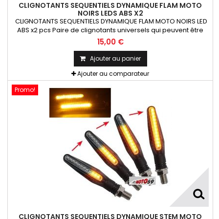
CLIGNOTANTS SEQUENTIELS DYNAMIQUE FLAM MOTO
NOIRS LEDS ABS X2
CLIGNOTANTS SEQUENTIELS DYNAMIQUE FLAM MOTO NOIRS LED
ABS x2 pcs Paire de clignotants universels qui peuvent être
adaptables sur toutes motos ou scooters
15,00 €
Ajouter au panier
Ajouter au comparateur
Promo!
CLIGNOTANTS SEQUENTIELS DYNAMIQUE STEM MOTO