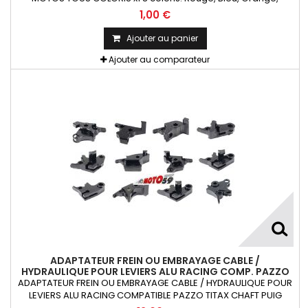
Argent, Titanium, Or, Noir et VertKit= Vis M5x16 alu + écrou
1,00 €
caoutchouc fileté + rondelle La Pièce !!!
Ajouter au panier
Ajouter au comparateur
ADAPTATEUR FREIN OU EMBRAYAGE CABLE /
HYDRAULIQUE POUR LEVIERS ALU RACING COMP. PAZZO
TITAX CHAFT PUIG RIZOMA X1
ADAPTATEUR FREIN OU EMBRAYAGE CABLE / HYDRAULIQUE POUR
LEVIERS ALU RACING COMPATIBLE PAZZO TITAX CHAFT PUIG
RIZOMA 1 pièce