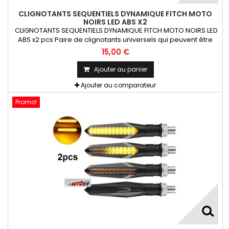
CLIGNOTANTS SEQUENTIELS DYNAMIQUE FITCH MOTO
NOIRS LED ABS X2
CLIGNOTANTS SEQUENTIELS DYNAMIQUE FITCH MOTO NOIRS LED
ABS x2 pcs Paire de clignotants universels qui peuvent être
adaptables sur toutes motos ou scooters
15,00 €
Ajouter au panier
Ajouter au comparateur
Promo!