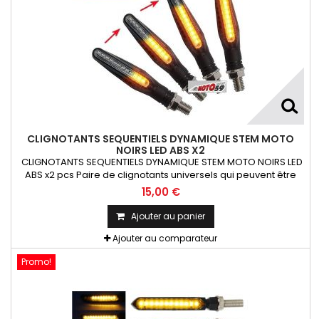
CLIGNOTANTS SEQUENTIELS DYNAMIQUE STEM MOTO
NOIRS LED ABS X2
CLIGNOTANTS SEQUENTIELS DYNAMIQUE STEM MOTO NOIRS LED
ABS x2 pcs Paire de clignotants universels qui peuvent être
adaptables sur toutes motos ou scooters
15,00 €
Ajouter au panier
Ajouter au comparateur
Promo!