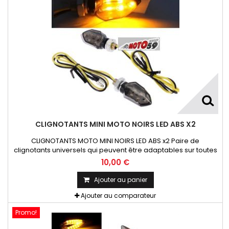
CLIGNOTANTS MINI MOTO NOIRS LED ABS X2
CLIGNOTANTS MOTO MINI NOIRS LED ABS x2 Paire de
clignotants universels qui peuvent être adaptables sur toutes
motos ou scooters
10,00 €
Ajouter au panier
Ajouter au comparateur
Promo!