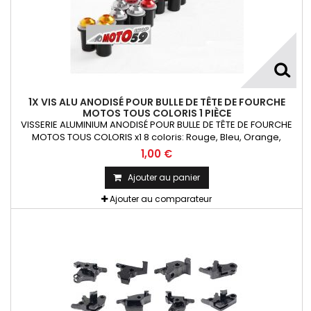
1X VIS ALU ANODISÉ POUR BULLE DE TÊTE DE FOURCHE
MOTOS TOUS COLORIS 1 PIÈCE
VISSERIE ALUMINIUM ANODISÉ POUR BULLE DE TÊTE DE FOURCHE
MOTOS TOUS COLORIS x1 8 coloris: Rouge, Bleu, Orange,
Argent, Titanium, Or, Noir et VertKit= Vis M5x16 alu + écrou
1,00 €
caoutchouc fileté + rondelle La Pièce !!!
Ajouter au panier
Ajouter au comparateur