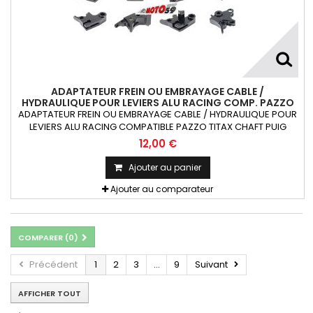
ADAPTATEUR FREIN OU EMBRAYAGE CABLE /
HYDRAULIQUE POUR LEVIERS ALU RACING COMP. PAZZO
TITAX CHAFT PUIG RIZOMA X1
ADAPTATEUR FREIN OU EMBRAYAGE CABLE / HYDRAULIQUE POUR
LEVIERS ALU RACING COMPATIBLE PAZZO TITAX CHAFT PUIG
RIZOMA 1 pièce
12,00 €
Ajouter au panier
Ajouter au comparateur
COMPARER (
0
)
Précédent
1
2
3
...
9
Suivant
AFFICHER TOUT