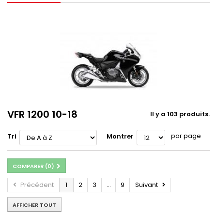
VFR 1200 10-18
Il y a 103 produits.
par page
Tri
Montrer
COMPARER (
0
)
Précédent
1
2
3
...
9
Suivant
AFFICHER TOUT