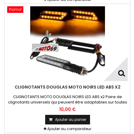
Promo!
CLIGNOTANTS DOUGLAS MOTO NOIRS LED ABS X2
CLIGNOTANTS MOTO DOUGLAS NOIRS LED ABS x2 Paire de
clignotants universels qui peuvent être adaptables sur toutes
motos ou scooters
10,00 €
Ajouter au panier
Ajouter au comparateur