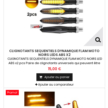
CLIGNOTANTS SEQUENTIELS DYNAMIQUE FLAM MOTO
NOIRS LEDS ABS X2
CLIGNOTANTS SEQUENTIELS DYNAMIQUE FLAM MOTO NOIRS LED
ABS x2 pcs Paire de clignotants universels qui peuvent être
adaptables sur toutes motos ou scooters
15,00 €
Ajouter au panier
Ajouter au comparateur
Promo!