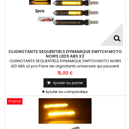
CLIGNOTANTS SEQUENTIELS DYNAMIQUE SWITCH MOTO
NOIRS LEDS ABS X2
CLIGNOTANTS SEQUENTIELS DYNAMIQUE SWITCH MOTO NOIRS
LED ABS x2 pcs Paire de clignotants universels qui peuvent
être adaptables sur toutes motos ou scooters
15,00 €
Ajouter au panier
Ajouter au comparateur
Promo!