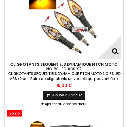
CLIGNOTANTS SEQUENTIELS DYNAMIQUE FITCH MOTO
NOIRS LED ABS X2
CLIGNOTANTS SEQUENTIELS DYNAMIQUE FITCH MOTO NOIRS LED
ABS x2 pcs Paire de clignotants universels qui peuvent être
adaptables sur toutes motos ou scooters
15,00 €
Ajouter au panier
Ajouter au comparateur
Promo!