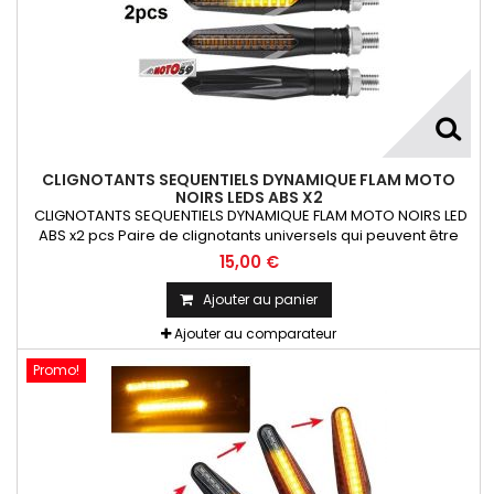
CLIGNOTANTS SEQUENTIELS DYNAMIQUE FLAM MOTO
NOIRS LEDS ABS X2
CLIGNOTANTS SEQUENTIELS DYNAMIQUE FLAM MOTO NOIRS LED
ABS x2 pcs Paire de clignotants universels qui peuvent être
adaptables sur toutes motos ou scooters
15,00 €
Ajouter au panier
Ajouter au comparateur
Promo!