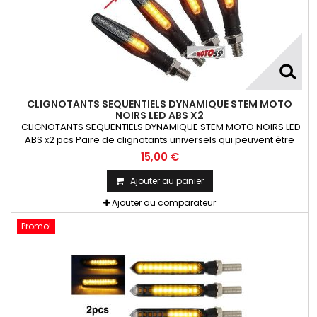
CLIGNOTANTS SEQUENTIELS DYNAMIQUE STEM MOTO
NOIRS LED ABS X2
CLIGNOTANTS SEQUENTIELS DYNAMIQUE STEM MOTO NOIRS LED
ABS x2 pcs Paire de clignotants universels qui peuvent être
adaptables sur toutes motos ou scooters
15,00 €
Ajouter au panier
Ajouter au comparateur
Promo!