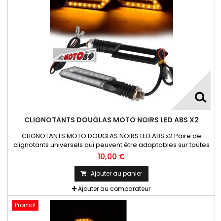
CLIGNOTANTS DOUGLAS MOTO NOIRS LED ABS X2
CLIGNOTANTS MOTO DOUGLAS NOIRS LED ABS x2 Paire de
clignotants universels qui peuvent être adaptables sur toutes
motos ou scooters
10,00 €
Ajouter au panier
Ajouter au comparateur
Promo!