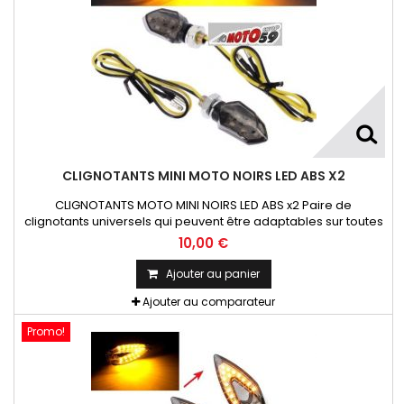
CLIGNOTANTS MINI MOTO NOIRS LED ABS X2
CLIGNOTANTS MOTO MINI NOIRS LED ABS x2 Paire de
clignotants universels qui peuvent être adaptables sur toutes
motos ou scooters
10,00 €
Ajouter au panier
Ajouter au comparateur
Promo!