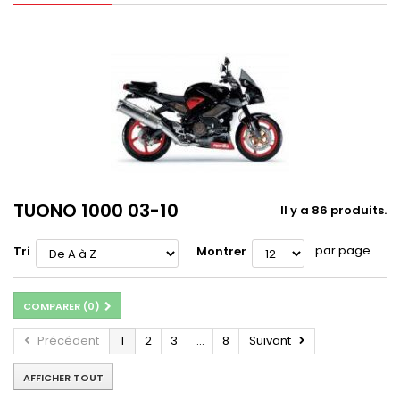
TUONO 1000 03-10
Il y a 86 produits.
par page
Tri
Montrer
COMPARER (
0
)
Précédent
1
2
3
...
8
Suivant
AFFICHER TOUT