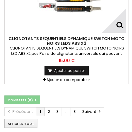
CLIGNOTANTS SEQUENTIELS DYNAMIQUE SWITCH MOTO
NOIRS LEDS ABS X2
CLIGNOTANTS SEQUENTIELS DYNAMIQUE SWITCH MOTO NOIRS
LED ABS x2 pcs Paire de clignotants universels qui peuvent
être adaptables sur toutes motos ou scooters
15,00 €
Ajouter au panier
Ajouter au comparateur
COMPARER (
0
)
Précédent
1
2
3
...
8
Suivant
AFFICHER TOUT