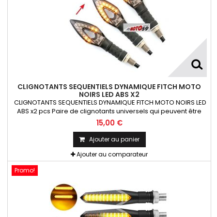
CLIGNOTANTS SEQUENTIELS DYNAMIQUE FITCH MOTO
NOIRS LED ABS X2
CLIGNOTANTS SEQUENTIELS DYNAMIQUE FITCH MOTO NOIRS LED
ABS x2 pcs Paire de clignotants universels qui peuvent être
adaptables sur toutes motos ou scooters
15,00 €
Ajouter au panier
Ajouter au comparateur
Promo!