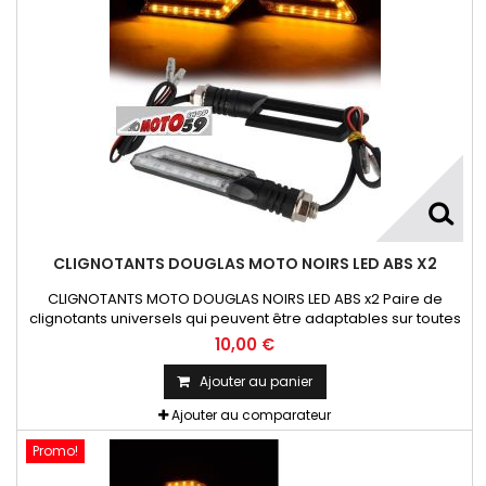
CLIGNOTANTS DOUGLAS MOTO NOIRS LED ABS X2
CLIGNOTANTS MOTO DOUGLAS NOIRS LED ABS x2 Paire de
clignotants universels qui peuvent être adaptables sur toutes
motos ou scooters
10,00 €
Ajouter au panier
Ajouter au comparateur
Promo!