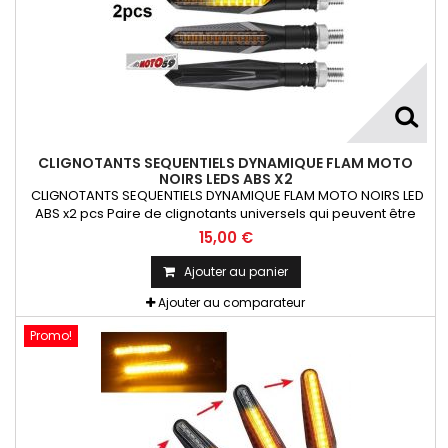
CLIGNOTANTS SEQUENTIELS DYNAMIQUE FLAM MOTO
NOIRS LEDS ABS X2
CLIGNOTANTS SEQUENTIELS DYNAMIQUE FLAM MOTO NOIRS LED
ABS x2 pcs Paire de clignotants universels qui peuvent être
adaptables sur toutes motos ou scooters
15,00 €
Ajouter au panier
Ajouter au comparateur
Promo!