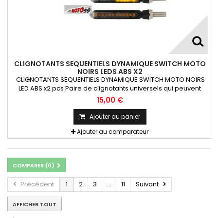
CLIGNOTANTS SEQUENTIELS DYNAMIQUE SWITCH MOTO
NOIRS LEDS ABS X2
CLIGNOTANTS SEQUENTIELS DYNAMIQUE SWITCH MOTO NOIRS
LED ABS x2 pcs Paire de clignotants universels qui peuvent
être adaptables sur toutes motos ou scooters
15,00 €
Ajouter au panier
Ajouter au comparateur
COMPARER (
0
)
Précédent
1
2
3
...
11
Suivant
AFFICHER TOUT