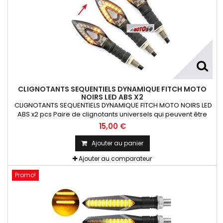
CLIGNOTANTS SEQUENTIELS DYNAMIQUE FITCH MOTO
NOIRS LED ABS X2
CLIGNOTANTS SEQUENTIELS DYNAMIQUE FITCH MOTO NOIRS LED
ABS x2 pcs Paire de clignotants universels qui peuvent être
adaptables sur toutes motos ou scooters
15,00 €
Ajouter au panier
Ajouter au comparateur
Promo!