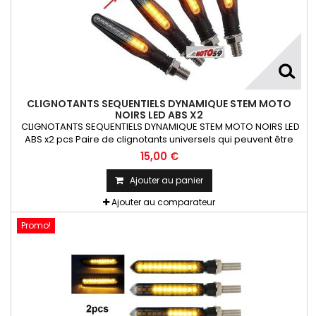
CLIGNOTANTS SEQUENTIELS DYNAMIQUE STEM MOTO
NOIRS LED ABS X2
CLIGNOTANTS SEQUENTIELS DYNAMIQUE STEM MOTO NOIRS LED
ABS x2 pcs Paire de clignotants universels qui peuvent être
adaptables sur toutes motos ou scooters
15,00 €
Ajouter au panier
Ajouter au comparateur
Promo!