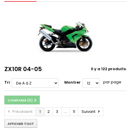
ZX10R 04-05
Il y a 122 produits.
par page
Tri
Montrer
COMPARER (
0
)
Précédent
1
2
3
...
11
Suivant
AFFICHER TOUT