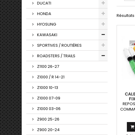
DUCATI
HONDA
Résultats 1
HYOSUNG
KAWASAKI
SPORTIVES / ROUTIÉRES
ROADSTERS / TRAILS
Z1100 26-27
Z1000 / R 14-21
Z1000 10-13
CALE
Z1000 07-09
FI
REPOS
Z1000 03-06
COMMAN
motos
Z900 25-26
command
Z900 20-24