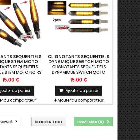
ANTS SEQUENTIELS
CLIGNOTANTS SEQUENTIELS
IQUE STEM MOTO
DYNAMIQUE SWITCH MOTO
RS LED ABS X2
NOIRS LEDS ABS X2
TANTS SEQUENTIELS
CLIGNOTANTS SEQUENTIELS
E STEM MOTO NOIRS
DYNAMIQUE SWITCH MOTO
S x2 pcs Paire de
NOIRS LED ABS x2 pcs Paire de
15,00 €
15,00 €
ants universels qui
clignotants universels qui
être adaptables sur
peuvent être adaptables sur
jouter au panier
Ajouter au panier
motos ou scooters
toutes motos ou scooters
ter au comparateur
Ajouter au comparateur
uivant
AFFICHER TOUT
COMPARER (
0
)