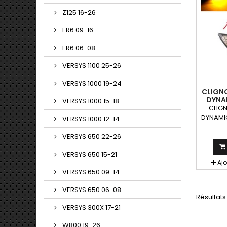
Z125 16-26
ER6 09-16
ER6 06-08
VERSYS 1100 25-26
VERSYS 1000 19-24
CLIGN
DYNA
VERSYS 1000 15-18
N
CLIGN
DYNAMI
VERSYS 1000 12-14
LED 
clign
VERSYS 650 22-26
peuven
toute
VERSYS 650 15-21
Aj
VERSYS 650 09-14
VERSYS 650 06-08
Résultats 1
VERSYS 300X 17-21
W800 19-26