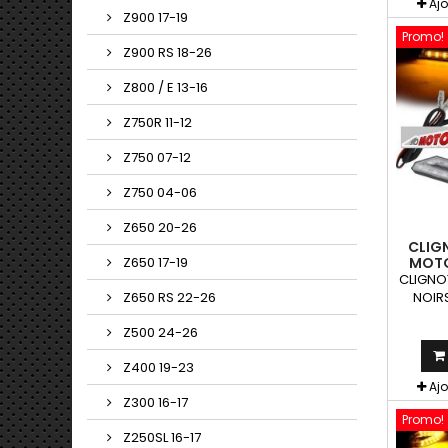
Aj
Z900 17-19
Promo!
Z900 RS 18-26
Z800 / E 13-16
Z750R 11-12
Z750 07-12
Z750 04-06
Z650 20-26
CLIG
MOTO
Z650 17-19
CLIGNO
NOIRS
Z650 RS 22-26
clign
Z500 24-26
peuven
toute
Z400 19-23
Aj
Z300 16-17
Promo!
Z250SL 16-17