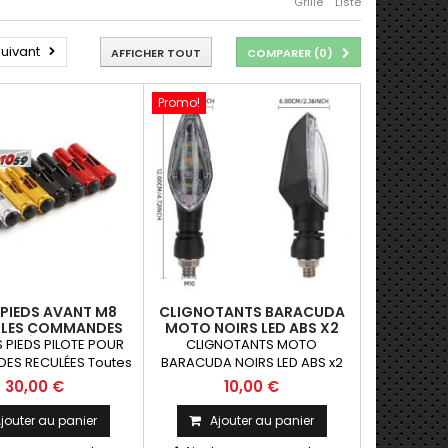
Grille
Liste
uivant
AFFICHER TOUT
COMPARER (
0
)
Promo!
 PIEDS AVANT M8
CLIGNOTANTS BARACUDA
BLES COMMANDES
MOTO NOIRS LED ABS X2
CULÉES 8MM
 PIEDS PILOTE POUR
CLIGNOTANTS MOTO
S RECULÉES Toutes
BARACUDA NOIRS LED ABS x2
de piste ayant des
Paire de clignotants universels
30,00 €
10,00 €
s reculées 8mm La
qui peuvent être adaptables
Paire
sur toutes motos ou scooters
jouter au panier
Ajouter au panier