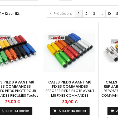
 - 12 sur 112.
Précédent
1
2
3
...
10
S
S PIEDS AVANT M8
CALES PIEDS AVANT M8
CALES
XES COMMANDES
FIXES COMMANDES
REPLIA
RECULÉES 8MM
RECULÉES FULL GRIP 8MM
RE
ES PIEDS PILOTE POUR
REPOSES PIEDS PILOTE AVANT
REPOSES
DES RECULÉES Toutes
M8 FIXES COMMANDES
COMMANDE
 de piste ayant des
RECULÉES FULL GRIP 8mm La
motos 
25,00 €
30,00 €
es reculées La Paire
Paire
commande
Ajouter au panier
Ajouter au panier
A