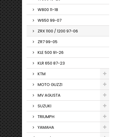
W800 11-18
W650 99-07
ZRX 1100 / 1200 97-06
ZR7 99-05
KLE 500 91-26
KLR 650 87-23
KTM
MOTO GUZZI
MV AGUSTA
SUZUKI
TRIUMPH
YAMAHA