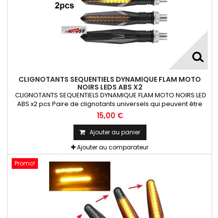
CLIGNOTANTS SEQUENTIELS DYNAMIQUE FLAM MOTO
NOIRS LEDS ABS X2
CLIGNOTANTS SEQUENTIELS DYNAMIQUE FLAM MOTO NOIRS LED
ABS x2 pcs Paire de clignotants universels qui peuvent être
adaptables sur toutes motos ou scooters
15,00 €
Ajouter au panier
Ajouter au comparateur
Promo!