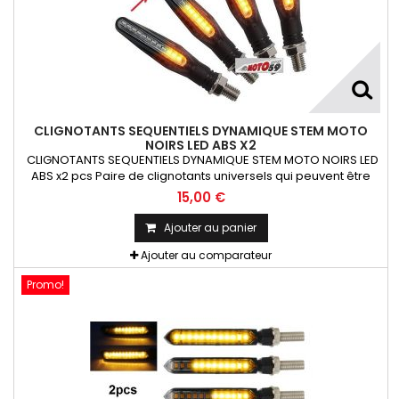
CLIGNOTANTS SEQUENTIELS DYNAMIQUE STEM MOTO
NOIRS LED ABS X2
CLIGNOTANTS SEQUENTIELS DYNAMIQUE STEM MOTO NOIRS LED
ABS x2 pcs Paire de clignotants universels qui peuvent être
adaptables sur toutes motos ou scooters
15,00 €
Ajouter au panier
Ajouter au comparateur
Promo!