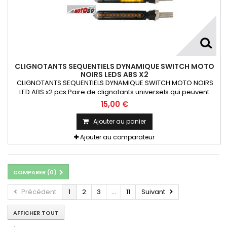
CLIGNOTANTS SEQUENTIELS DYNAMIQUE SWITCH MOTO
NOIRS LEDS ABS X2
CLIGNOTANTS SEQUENTIELS DYNAMIQUE SWITCH MOTO NOIRS
LED ABS x2 pcs Paire de clignotants universels qui peuvent
être adaptables sur toutes motos ou scooters
15,00 €
Ajouter au panier
Ajouter au comparateur
COMPARER (
0
)
Précédent
1
2
3
...
11
Suivant
AFFICHER TOUT