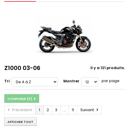
Z1000 03-06
Il y a 121 produits.
par page
Tri
Montrer
COMPARER (
0
)
Précédent
1
2
3
...
11
Suivant
AFFICHER TOUT