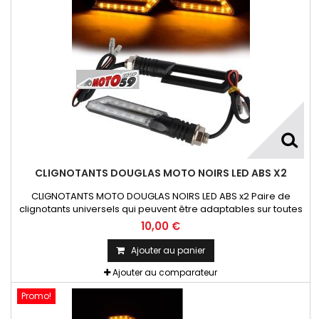
CLIGNOTANTS DOUGLAS MOTO NOIRS LED ABS X2
CLIGNOTANTS MOTO DOUGLAS NOIRS LED ABS x2 Paire de
clignotants universels qui peuvent être adaptables sur toutes
motos ou scooters
10,00 €
Ajouter au panier
Ajouter au comparateur
Promo!