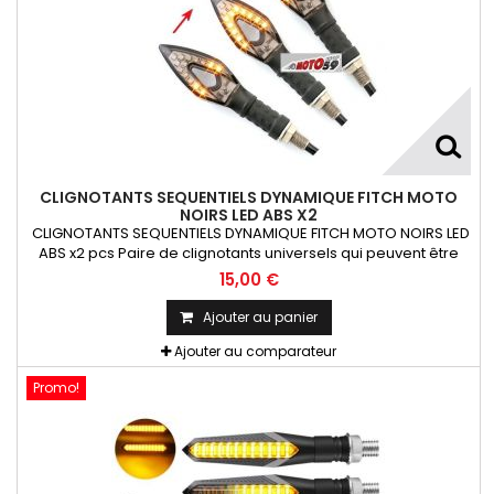
CLIGNOTANTS SEQUENTIELS DYNAMIQUE FITCH MOTO
NOIRS LED ABS X2
CLIGNOTANTS SEQUENTIELS DYNAMIQUE FITCH MOTO NOIRS LED
ABS x2 pcs Paire de clignotants universels qui peuvent être
adaptables sur toutes motos ou scooters
15,00 €
Ajouter au panier
Ajouter au comparateur
Promo!