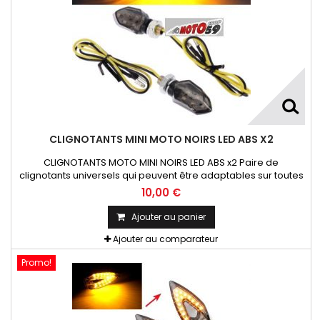
CLIGNOTANTS MINI MOTO NOIRS LED ABS X2
CLIGNOTANTS MOTO MINI NOIRS LED ABS x2 Paire de
clignotants universels qui peuvent être adaptables sur toutes
motos ou scooters
10,00 €
Ajouter au panier
Ajouter au comparateur
Promo!