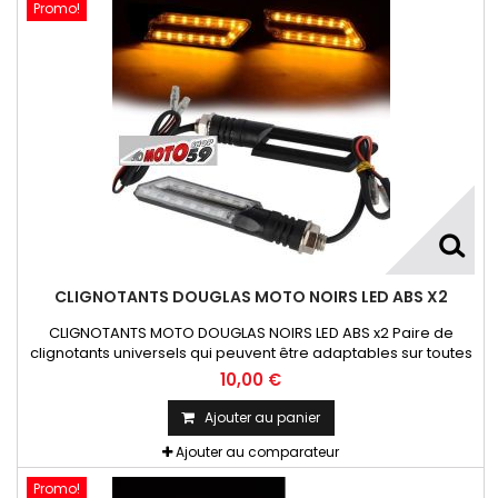
Promo!
CLIGNOTANTS DOUGLAS MOTO NOIRS LED ABS X2
CLIGNOTANTS MOTO DOUGLAS NOIRS LED ABS x2 Paire de
clignotants universels qui peuvent être adaptables sur toutes
motos ou scooters
10,00 €
Ajouter au panier
Ajouter au comparateur
Promo!