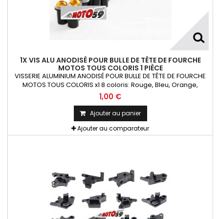
1X VIS ALU ANODISÉ POUR BULLE DE TÊTE DE FOURCHE
MOTOS TOUS COLORIS 1 PIÈCE
VISSERIE ALUMINIUM ANODISÉ POUR BULLE DE TÊTE DE FOURCHE
MOTOS TOUS COLORIS x1 8 coloris: Rouge, Bleu, Orange,
Argent, Titanium, Or, Noir et VertKit= Vis M5x16 alu + écrou
1,00 €
caoutchouc fileté + rondelle La Pièce !!!
Ajouter au panier
Ajouter au comparateur