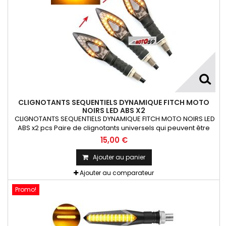
CLIGNOTANTS SEQUENTIELS DYNAMIQUE FITCH MOTO
NOIRS LED ABS X2
CLIGNOTANTS SEQUENTIELS DYNAMIQUE FITCH MOTO NOIRS LED
ABS x2 pcs Paire de clignotants universels qui peuvent être
adaptables sur toutes motos ou scooters
15,00 €
Ajouter au panier
Ajouter au comparateur
Promo!