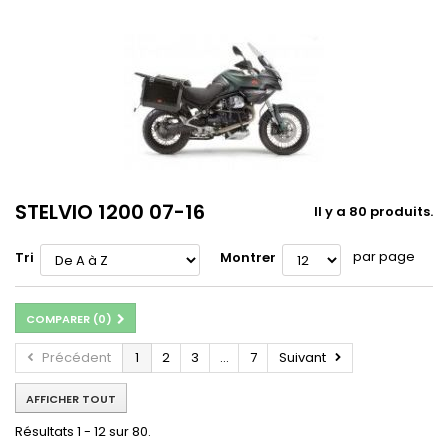
STELVIO 1200 07-16
Il y a 80 produits.
par page
Tri
Montrer
COMPARER (
0
)
Précédent
1
2
3
...
7
Suivant
AFFICHER TOUT
Résultats 1 - 12 sur 80.