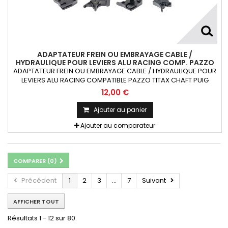
ADAPTATEUR FREIN OU EMBRAYAGE CABLE /
HYDRAULIQUE POUR LEVIERS ALU RACING COMP. PAZZO
TITAX CHAFT PUIG RIZOMA X1
ADAPTATEUR FREIN OU EMBRAYAGE CABLE / HYDRAULIQUE POUR
LEVIERS ALU RACING COMPATIBLE PAZZO TITAX CHAFT PUIG
RIZOMA 1 pièce
12,00 €
Ajouter au panier
Ajouter au comparateur
COMPARER (
0
)
Précédent
1
2
3
...
7
Suivant
AFFICHER TOUT
Résultats 1 - 12 sur 80.