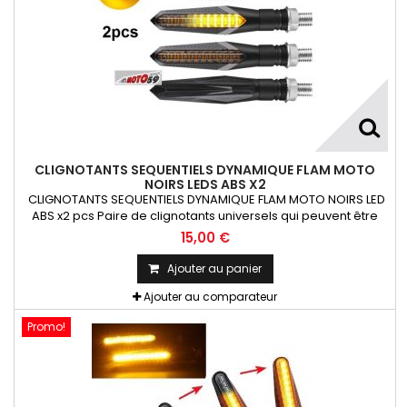
CLIGNOTANTS SEQUENTIELS DYNAMIQUE FLAM MOTO
NOIRS LEDS ABS X2
CLIGNOTANTS SEQUENTIELS DYNAMIQUE FLAM MOTO NOIRS LED
ABS x2 pcs Paire de clignotants universels qui peuvent être
adaptables sur toutes motos ou scooters
15,00 €
Ajouter au panier
Ajouter au comparateur
Promo!