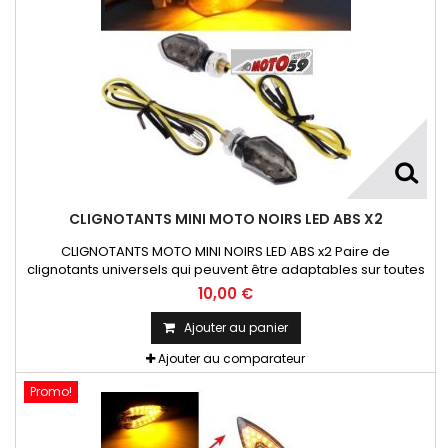
CLIGNOTANTS MINI MOTO NOIRS LED ABS X2
CLIGNOTANTS MOTO MINI NOIRS LED ABS x2 Paire de
clignotants universels qui peuvent être adaptables sur toutes
motos ou scooters
10,00 €
Ajouter au panier
Ajouter au comparateur
Promo!