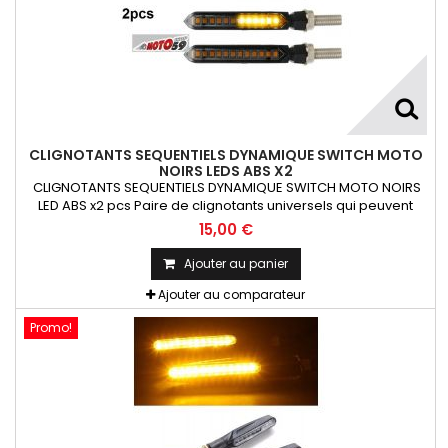
CLIGNOTANTS SEQUENTIELS DYNAMIQUE SWITCH MOTO
NOIRS LEDS ABS X2
CLIGNOTANTS SEQUENTIELS DYNAMIQUE SWITCH MOTO NOIRS
LED ABS x2 pcs Paire de clignotants universels qui peuvent
être adaptables sur toutes motos ou scooters
15,00 €
Ajouter au panier
Ajouter au comparateur
Promo!