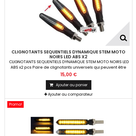
CLIGNOTANTS SEQUENTIELS DYNAMIQUE STEM MOTO
NOIRS LED ABS X2
CLIGNOTANTS SEQUENTIELS DYNAMIQUE STEM MOTO NOIRS LED
ABS x2 pcs Paire de clignotants universels qui peuvent être
adaptables sur toutes motos ou scooters
15,00 €
Ajouter au panier
Ajouter au comparateur
Promo!