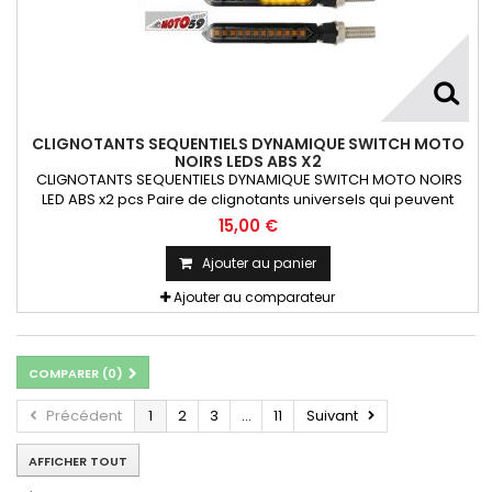
CLIGNOTANTS SEQUENTIELS DYNAMIQUE SWITCH MOTO
NOIRS LEDS ABS X2
CLIGNOTANTS SEQUENTIELS DYNAMIQUE SWITCH MOTO NOIRS
LED ABS x2 pcs Paire de clignotants universels qui peuvent
être adaptables sur toutes motos ou scooters
15,00 €
Ajouter au panier
Ajouter au comparateur
COMPARER (
0
)
Précédent
1
2
3
...
11
Suivant
AFFICHER TOUT