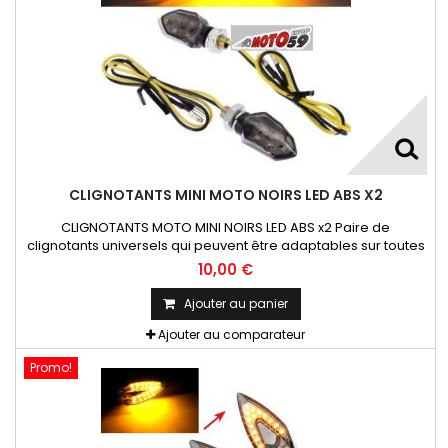
CLIGNOTANTS MINI MOTO NOIRS LED ABS X2
CLIGNOTANTS MOTO MINI NOIRS LED ABS x2 Paire de
clignotants universels qui peuvent être adaptables sur toutes
motos ou scooters
10,00 €
Ajouter au panier
Ajouter au comparateur
Promo!