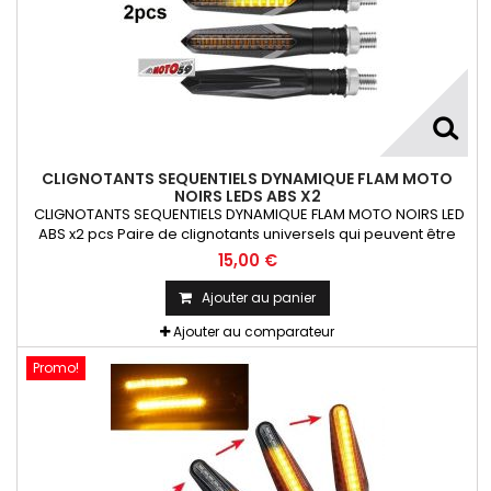
CLIGNOTANTS SEQUENTIELS DYNAMIQUE FLAM MOTO
NOIRS LEDS ABS X2
CLIGNOTANTS SEQUENTIELS DYNAMIQUE FLAM MOTO NOIRS LED
ABS x2 pcs Paire de clignotants universels qui peuvent être
adaptables sur toutes motos ou scooters
15,00 €
Ajouter au panier
Ajouter au comparateur
Promo!