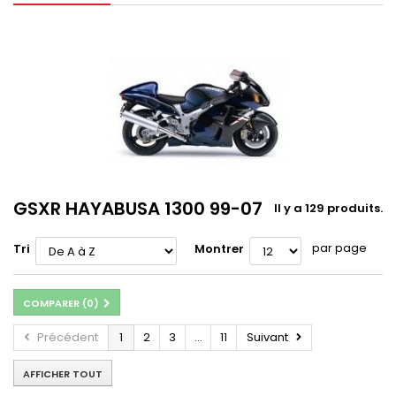
GSXR HAYABUSA 1300 99-07
Il y a 129 produits.
par page
Tri
Montrer
COMPARER (
0
)
Précédent
1
2
3
...
11
Suivant
AFFICHER TOUT