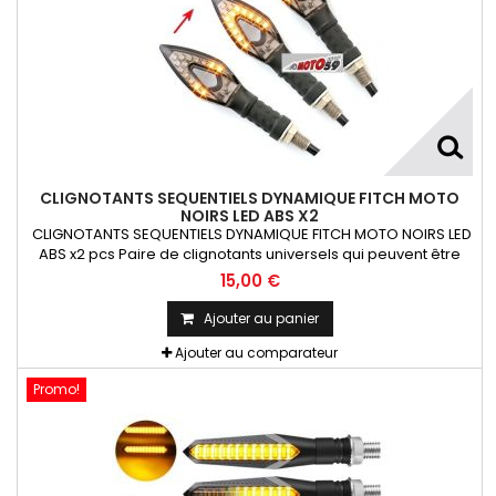
CLIGNOTANTS SEQUENTIELS DYNAMIQUE FITCH MOTO
NOIRS LED ABS X2
CLIGNOTANTS SEQUENTIELS DYNAMIQUE FITCH MOTO NOIRS LED
ABS x2 pcs Paire de clignotants universels qui peuvent être
adaptables sur toutes motos ou scooters
15,00 €
Ajouter au panier
Ajouter au comparateur
Promo!