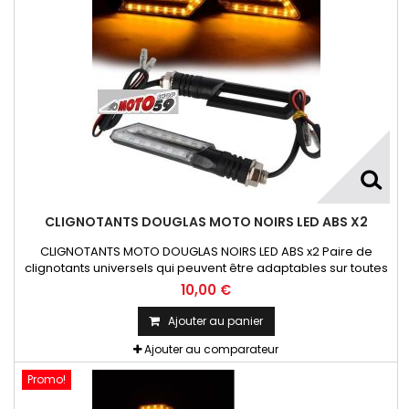
CLIGNOTANTS DOUGLAS MOTO NOIRS LED ABS X2
CLIGNOTANTS MOTO DOUGLAS NOIRS LED ABS x2 Paire de
clignotants universels qui peuvent être adaptables sur toutes
motos ou scooters
10,00 €
Ajouter au panier
Ajouter au comparateur
Promo!