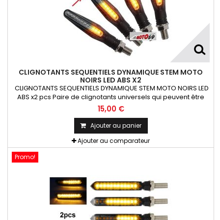
CLIGNOTANTS SEQUENTIELS DYNAMIQUE STEM MOTO
NOIRS LED ABS X2
CLIGNOTANTS SEQUENTIELS DYNAMIQUE STEM MOTO NOIRS LED
ABS x2 pcs Paire de clignotants universels qui peuvent être
adaptables sur toutes motos ou scooters
15,00 €
Ajouter au panier
Ajouter au comparateur
Promo!